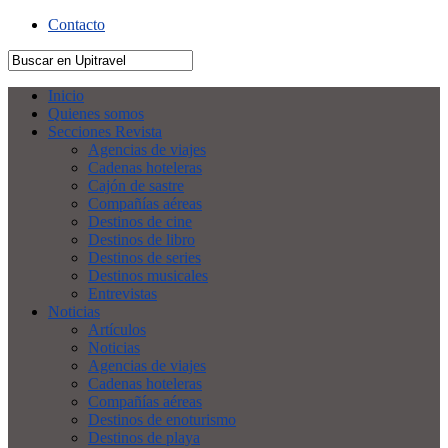
Contacto
Inicio
Quienes somos
Secciones Revista
Agencias de viajes
Cadenas hoteleras
Cajón de sastre
Compañías aéreas
Destinos de cine
Destinos de libro
Destinos de series
Destinos musicales
Entrevistas
Noticias
Artículos
Noticias
Agencias de viajes
Cadenas hoteleras
Compañías aéreas
Destinos de enoturismo
Destinos de playa