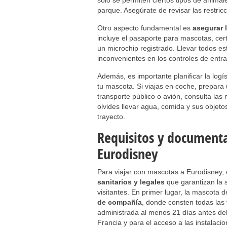
solo se permiten ciertos tipos de animal
parque. Asegúrate de revisar las restricci
Otro aspecto fundamental es
asegurar 
incluye el pasaporte para mascotas, cer
un microchip registrado. Llevar todos e
inconvenientes en los controles de entra
Además, es importante planificar la logí
tu mascota. Si viajas en coche, prepara
transporte público o avión, consulta las
olvides llevar agua, comida y sus objet
trayecto.
Requisitos y documenta
Eurodisney
Para viajar con mascotas a Eurodisney,
sanitarios y legales
que garantizan la 
visitantes. En primer lugar, la mascota
de compañía
, donde consten todas las 
administrada al menos 21 días antes del
Francia y para el acceso a las instalaci