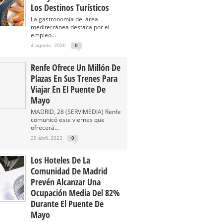
Los Destinos Turísticos
La gastronomía del área
mediterránea destaca por el
empleo...
4 agosto, 2026
0
Renfe Ofrece Un Millón De
Plazas En Sus Trenes Para
Viajar En El Puente De
Mayo
MADRID, 28 (SERVIMEDIA) Renfe
comunicó este viernes que
ofrecerá...
28 abril, 2023
0
Los Hoteles De La
Comunidad De Madrid
Prevén Alcanzar Una
Ocupación Media Del 82%
Durante El Puente De
Mayo