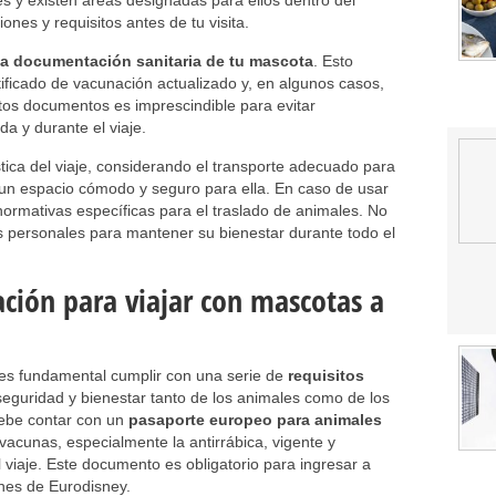
es y existen áreas designadas para ellos dentro del
ones y requisitos antes de tu visita.
la documentación sanitaria de tu mascota
. Esto
tificado de vacunación actualizado y, en algunos casos,
stos documentos es imprescindible para evitar
da y durante el viaje.
stica del viaje, considerando el transporte adecuado para
 un espacio cómodo y seguro para ella. En caso de usar
 normativas específicas para el traslado de animales. No
os personales para mantener su bienestar durante todo el
ción para viajar con mascotas a
 es fundamental cumplir con una serie de
requisitos
seguridad y bienestar tanto de los animales como de los
 debe contar con un
pasaporte europeo para animales
vacunas, especialmente la antirrábica, vigente y
 viaje. Este documento es obligatorio para ingresar a
ones de Eurodisney.