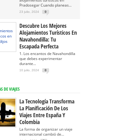
alojamientos turísticos en
Pradosegar Cuando planeas...
23 julio, 2024
0
Descubre Los Mejores
Alojamientos Turísticos En
Navahondilla: Tu
Escapada Perfecta
1. Los encantos de Navahondilla
que debes experimentar
durante...
10 julio, 2024
0
S DE VIAJES
La Tecnología Transforma
La Planificación De Los
Viajes Entre España Y
Colombia
La forma de organizar un viaje
internacional cambió de...