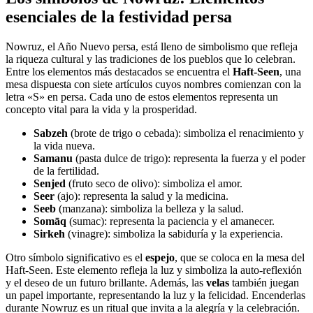
esenciales de la festividad persa
Nowruz, el Año Nuevo persa, está lleno de simbolismo que refleja
la riqueza cultural y las tradiciones de los pueblos que lo celebran.
Entre los elementos más destacados se encuentra el
Haft-Seen
, una
mesa dispuesta con siete artículos cuyos nombres comienzan con la
letra «S» en persa. Cada uno de estos elementos representa un
concepto vital para la vida y la prosperidad.
Sabzeh
(brote de trigo o cebada): simboliza el renacimiento y
la vida nueva.
Samanu
(pasta dulce de trigo): representa la fuerza y el poder
de la fertilidad.
Senjed
(fruto seco de olivo): simboliza el amor.
Seer
(ajo): representa la salud y la medicina.
Seeb
(manzana): simboliza la belleza y la salud.
Somāq
(sumac): representa la paciencia y el amanecer.
Sirkeh
(vinagre): simboliza la sabiduría y la experiencia.
Otro símbolo significativo es el
espejo
, que se coloca en la mesa del
Haft-Seen. Este elemento refleja la luz y simboliza la auto-reflexión
y el deseo de un futuro brillante. Además, las
velas
también juegan
un papel importante, representando la luz y la felicidad. Encenderlas
durante Nowruz es un ritual que invita a la alegría y la celebración.