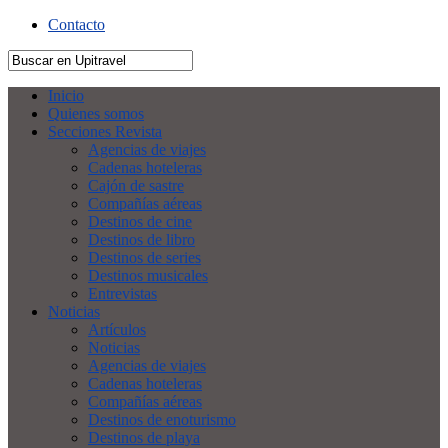
Contacto
Inicio
Quienes somos
Secciones Revista
Agencias de viajes
Cadenas hoteleras
Cajón de sastre
Compañías aéreas
Destinos de cine
Destinos de libro
Destinos de series
Destinos musicales
Entrevistas
Noticias
Artículos
Noticias
Agencias de viajes
Cadenas hoteleras
Compañías aéreas
Destinos de enoturismo
Destinos de playa