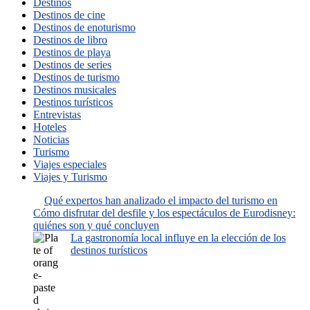
Destinos
Destinos de cine
Destinos de enoturismo
Destinos de libro
Destinos de playa
Destinos de series
Destinos de turismo
Destinos musicales
Destinos turísticos
Entrevistas
Hoteles
Noticias
Turismo
Viajes especiales
Viajes y Turismo
Qué expertos han analizado el impacto del turismo en
Cómo disfrutar del desfile y los espectáculos de Eurodisney:
quiénes son y qué concluyen
La gastronomía local influye en la elección de los
destinos turísticos