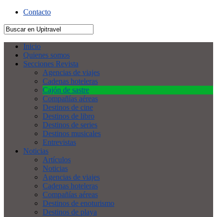
Contacto
Inicio
Quienes somos
Secciones Revista
Agencias de viajes
Cadenas hoteleras
Cajón de sastre
Compañías aéreas
Destinos de cine
Destinos de libro
Destinos de series
Destinos musicales
Entrevistas
Noticias
Artículos
Noticias
Agencias de viajes
Cadenas hoteleras
Compañías aéreas
Destinos de enoturismo
Destinos de playa