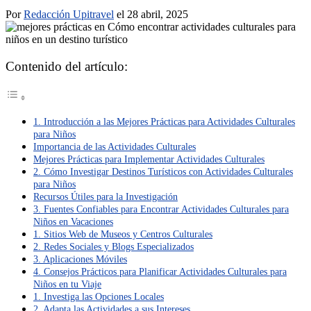
Por
Redacción Upitravel
el 28 abril, 2025
Contenido del artículo:
1. Introducción a las Mejores Prácticas para Actividades Culturales
para Niños
Importancia de las Actividades Culturales
Mejores Prácticas para Implementar Actividades Culturales
2. Cómo Investigar Destinos Turísticos con Actividades Culturales
para Niños
Recursos Útiles para la Investigación
3. Fuentes Confiables para Encontrar Actividades Culturales para
Niños en Vacaciones
1. Sitios Web de Museos y Centros Culturales
2. Redes Sociales y Blogs Especializados
3. Aplicaciones Móviles
4. Consejos Prácticos para Planificar Actividades Culturales para
Niños en tu Viaje
1. Investiga las Opciones Locales
2. Adapta las Actividades a sus Intereses