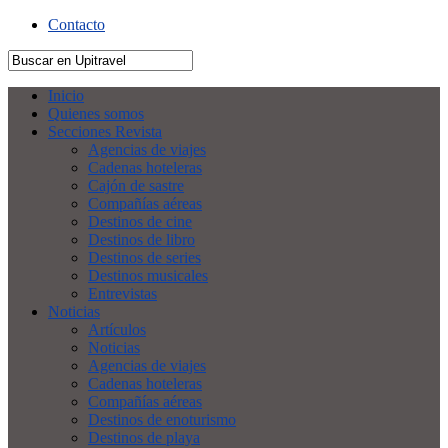
Contacto
Inicio
Quienes somos
Secciones Revista
Agencias de viajes
Cadenas hoteleras
Cajón de sastre
Compañías aéreas
Destinos de cine
Destinos de libro
Destinos de series
Destinos musicales
Entrevistas
Noticias
Artículos
Noticias
Agencias de viajes
Cadenas hoteleras
Compañías aéreas
Destinos de enoturismo
Destinos de playa