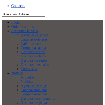
Contacto
Inicio
Quienes somos
Secciones Revista
Agencias de viajes
Cadenas hoteleras
Cajón de sastre
Compañías aéreas
Destinos de cine
Destinos de libro
Destinos de series
Destinos musicales
Entrevistas
Noticias
Artículos
Noticias
Agencias de viajes
Cadenas hoteleras
Compañías aéreas
Destinos de enoturismo
Destinos de playa