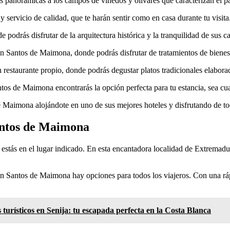
as panorámicas a los campos de viñedos y olivares que caracterizan el pai
servicio de calidad, que te harán sentir como en casa durante tu visita
 podrás disfrutar de la arquitectura histórica y la tranquilidad de sus 
en Santos de Maimona, donde podrás disfrutar de tratamientos de bienes
restaurante propio, donde podrás degustar platos tradicionales elaborad
ntos de Maimona encontrarás la opción perfecta para tu estancia, sea cua
 Maimona alojándote en uno de sus mejores hoteles y disfrutando de tod
Santos de Maimona
stás en el lugar indicado. En esta encantadora localidad de Extremadur
 en Santos de Maimona hay opciones para todos los viajeros. Con una r
turísticos en Senija: tu escapada perfecta en la Costa Blanca