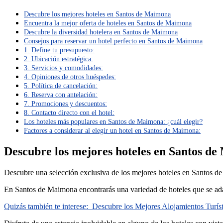
Descubre los mejores hoteles en Santos de Maimona
Encuentra la mejor oferta de hoteles en Santos de Maimona
Descubre la diversidad hotelera en Santos de Maimona
Consejos para reservar un hotel perfecto en Santos de Maimona
1. Define tu presupuesto:
2. Ubicación estratégica:
3. Servicios y comodidades:
4. Opiniones de otros huéspedes:
5. Política de cancelación:
6. Reserva con antelación:
7. Promociones y descuentos:
8. Contacto directo con el hotel:
Los hoteles más populares en Santos de Maimona: ¿cuál elegir?
Factores a considerar al elegir un hotel en Santos de Maimona:
Descubre los mejores hoteles en Santos d
Descubre una selección exclusiva de los mejores hoteles en Santos d
En Santos de Maimona encontrarás una variedad de hoteles que se adap
Quizás también te interese:
Descubre los Mejores Alojamientos Turís