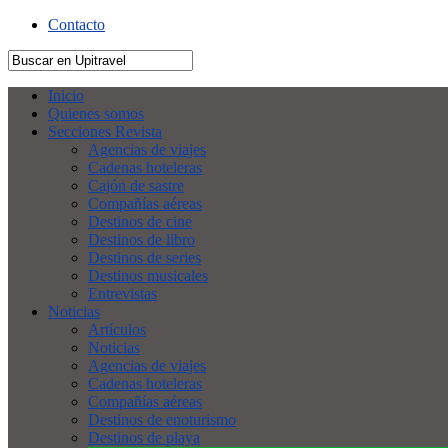
Contacto
Inicio
Quienes somos
Secciones Revista
Agencias de viajes
Cadenas hoteleras
Cajón de sastre
Compañías aéreas
Destinos de cine
Destinos de libro
Destinos de series
Destinos musicales
Entrevistas
Noticias
Artículos
Noticias
Agencias de viajes
Cadenas hoteleras
Compañías aéreas
Destinos de enoturismo
Destinos de playa