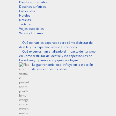
Destinos musicales
Destinos turísticos
Entrevistas
Hoteles
Noticias
Turismo
Viajes especiales
Viajes y Turismo
Qué opinan los expertos sobre cómo disfrutar del
desfile y los espectáculos de Eurodisney
Qué expertos han analizado el impacto del turismo
en Cómo disfrutar del desfile y los espectáculos de
Eurodisney: quiénes son y qué concluyen
La gastronomía local influye en la elección
de los destinos turísticos