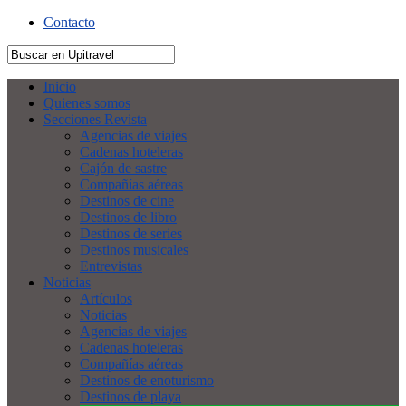
Contacto
Inicio
Quienes somos
Secciones Revista
Agencias de viajes
Cadenas hoteleras
Cajón de sastre
Compañías aéreas
Destinos de cine
Destinos de libro
Destinos de series
Destinos musicales
Entrevistas
Noticias
Artículos
Noticias
Agencias de viajes
Cadenas hoteleras
Compañías aéreas
Destinos de enoturismo
Destinos de playa