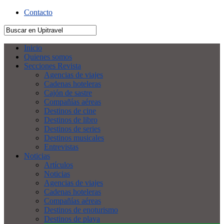
Contacto
Inicio
Quienes somos
Secciones Revista
Agencias de viajes
Cadenas hoteleras
Cajón de sastre
Compañías aéreas
Destinos de cine
Destinos de libro
Destinos de series
Destinos musicales
Entrevistas
Noticias
Artículos
Noticias
Agencias de viajes
Cadenas hoteleras
Compañías aéreas
Destinos de enoturismo
Destinos de playa