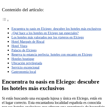
Contenido del artículo:
Encuentra tu oasis en Elciego: descubre los hoteles más exclusivos
¿Qué hace a los hoteles en Elciego tan especiales?
Los hoteles más valorados por los viajeros en Elciego
Hotel Marqués de Riscal
Hotel Viura
Palacio de Elciego
Reserva tu estancia perfecta: hoteles con encanto en Elciego
Hoteles boutique
Ubicación privilegiada
Servicio excepcional
Gastronomía local
Encuentra tu oasis en Elciego: descubre
los hoteles más exclusivos
Si estás buscando una escapada lujosa y única en Elciego, estás en
el lugar correcto. Esta encantadora localidad española es conocida
por sus hoteles exclusivos que ofrecen una experiencia de hospedaje