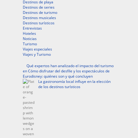
Destinos de playa
Destinos de series
Destinos de turismo
Destinos musicales
Destinos turísticos
Entrevistas
Hoteles
Noticias
Turismo
Viajes especiales
Viajes y Turismo
Qué expertos han analizado el impacto del turismo
en Cómo disfrutar del desfile y los espectáculos de
Eurodisney: quiénes son y qué concluyen
La gastronomía local influye en la elección
de los destinos turísticos