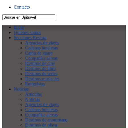
Contacto
Inicio
Quienes somos
Secciones Revista
Agencias de viajes
Cadenas hoteleras
Cajón de sastre
Compañías aéreas
Destinos de cine
Destinos de libro
Destinos de series
Destinos musicales
Entrevistas
Noticias
Artículos
Noticias
Agencias de viajes
Cadenas hoteleras
Compañías aéreas
Destinos de enoturismo
Destinos de playa