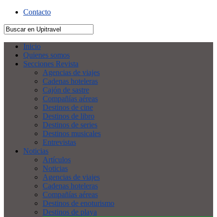
Contacto
Inicio
Quienes somos
Secciones Revista
Agencias de viajes
Cadenas hoteleras
Cajón de sastre
Compañías aéreas
Destinos de cine
Destinos de libro
Destinos de series
Destinos musicales
Entrevistas
Noticias
Artículos
Noticias
Agencias de viajes
Cadenas hoteleras
Compañías aéreas
Destinos de enoturismo
Destinos de playa