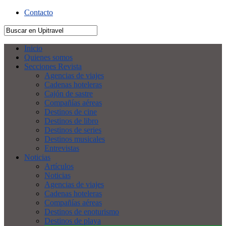
Contacto
Inicio
Quienes somos
Secciones Revista
Agencias de viajes
Cadenas hoteleras
Cajón de sastre
Compañías aéreas
Destinos de cine
Destinos de libro
Destinos de series
Destinos musicales
Entrevistas
Noticias
Artículos
Noticias
Agencias de viajes
Cadenas hoteleras
Compañías aéreas
Destinos de enoturismo
Destinos de playa