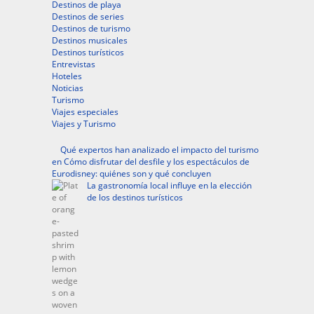
Destinos de playa
Destinos de series
Destinos de turismo
Destinos musicales
Destinos turísticos
Entrevistas
Hoteles
Noticias
Turismo
Viajes especiales
Viajes y Turismo
Qué expertos han analizado el impacto del turismo
en Cómo disfrutar del desfile y los espectáculos de
Eurodisney: quiénes son y qué concluyen
La gastronomía local influye en la elección
de los destinos turísticos