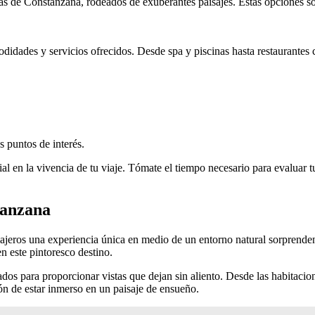
eras de Constanzana, rodeados de exuberantes paisajes. Estas opciones s
didades y servicios ofrecidos. Desde spa y piscinas hasta restaurantes c
s puntos de interés.
al en la vivencia de tu viaje. Tómate el tiempo necesario para evaluar 
tanzana
iajeros una experiencia única en medio de un entorno natural sorprenden
n este pintoresco destino.
dos para proporcionar vistas que dejan sin aliento. Desde las habitacion
ón de estar inmerso en un paisaje de ensueño.