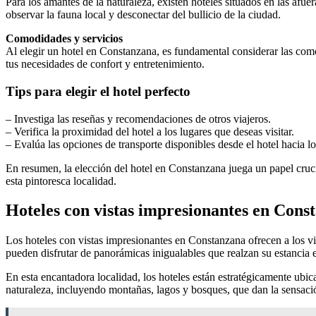
Para los amantes de la naturaleza, existen hoteles situados en las afu
observar la fauna local y desconectar del bullicio de la ciudad.
Comodidades y servicios
Al elegir un hotel en Constanzana, es fundamental considerar las como
tus necesidades de confort y entretenimiento.
Tips para elegir el hotel perfecto
– Investiga las reseñas y recomendaciones de otros viajeros.
– Verifica la proximidad del hotel a los lugares que deseas visitar.
– Evalúa las opciones de transporte disponibles desde el hotel hacia lo
En resumen, la elección del hotel en Constanzana juega un papel cruci
esta pintoresca localidad.
Hoteles con vistas impresionantes en Cons
Los hoteles con vistas impresionantes en Constanzana ofrecen a los v
pueden disfrutar de panorámicas inigualables que realzan su estancia e
En esta encantadora localidad, los hoteles están estratégicamente ubica
naturaleza, incluyendo montañas, lagos y bosques, que dan la sensaci