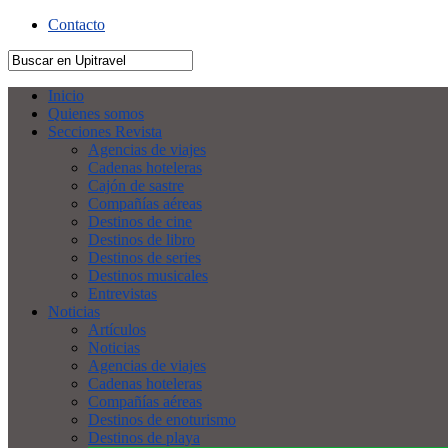
Contacto
Inicio
Quienes somos
Secciones Revista
Agencias de viajes
Cadenas hoteleras
Cajón de sastre
Compañías aéreas
Destinos de cine
Destinos de libro
Destinos de series
Destinos musicales
Entrevistas
Noticias
Artículos
Noticias
Agencias de viajes
Cadenas hoteleras
Compañías aéreas
Destinos de enoturismo
Destinos de playa