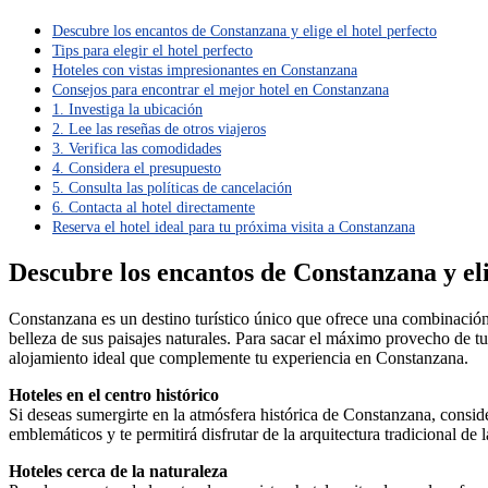
Descubre los encantos de Constanzana y elige el hotel perfecto
Tips para elegir el hotel perfecto
Hoteles con vistas impresionantes en Constanzana
Consejos para encontrar el mejor hotel en Constanzana
1. Investiga la ubicación
2. Lee las reseñas de otros viajeros
3. Verifica las comodidades
4. Considera el presupuesto
5. Consulta las políticas de cancelación
6. Contacta al hotel directamente
Reserva el hotel ideal para tu próxima visita a Constanzana
Descubre los encantos de Constanzana y eli
Constanzana es un destino turístico único que ofrece una combinación p
belleza de sus paisajes naturales. Para sacar el máximo provecho de tu 
alojamiento ideal que complemente tu experiencia en Constanzana.
Hoteles en el centro histórico
Si deseas sumergirte en la atmósfera histórica de Constanzana, consider
emblemáticos y te permitirá disfrutar de la arquitectura tradicional de l
Hoteles cerca de la naturaleza