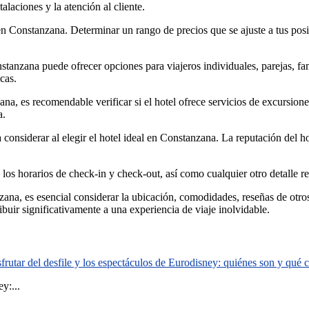
talaciones y la atención al cliente.
en Constanzana. Determinar un rango de precios que se ajuste a tus posib
tanzana puede ofrecer opciones para viajeros individuales, parejas, fam
cas.
a, es recomendable verificar si el hotel ofrece servicios de excursione
a.
a considerar al elegir el hotel ideal en Constanzana. La reputación del
ón, los horarios de check-in y check-out, así como cualquier otro detalle
nzana, es esencial considerar la ubicación, comodidades, reseñas de otro
buir significativamente a una experiencia de viaje inolvidable.
rutar del desfile y los espectáculos de Eurodisney: quiénes son y qué
y:...