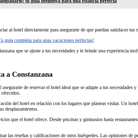
ampanario: tu guía definitiva para una estancia perfecta
actar al hotel directamente para asegurarte de que puedan satisfacer tus 
Tu guía completa para unas vacaciones perfectas!
anzana que se ajuste a tus necesidades y te brinde una experiencia inol
ita a Constanzana
l asegurarte de reservar el hotel ideal que se adapte a tus necesidades y
 ofrecidos.
ción del hotel en relación con los lugares que planeas visitar. Un hotel 
 tus desplazamientos.
cios que el hotel ofrece. Desde piscinas y gimnasios hasta restaurantes 
isar las reseñas y calificaciones de otros huéspedes. Las opiniones de