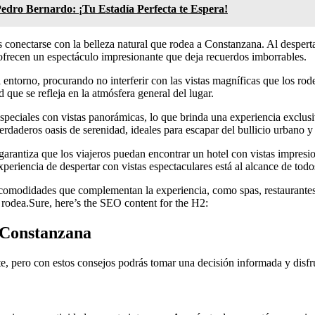
Pedro Bernardo: ¡Tu Estadía Perfecta te Espera!
es conectarse con la belleza natural que rodea a Constanzana. Al despert
es ofrecen un espectáculo impresionante que deja recuerdos imborrables.
l entorno, procurando no interferir con las vistas magníficas que los r
 que se refleja en la atmósfera general del lugar.
especiales con vistas panorámicas, lo que brinda una experiencia exclusi
daderos oasis de serenidad, ideales para escapar del bullicio urbano y 
rantiza que los viajeros puedan encontrar un hotel con vistas impresion
xperiencia de despertar con vistas espectaculares está al alcance de todo
comodidades que complementan la experiencia, como spas, restaurantes c
s rodea.Sure, here’s the SEO content for the H2:
n Constanzana
e, pero con estos consejos podrás tomar una decisión informada y disfru