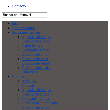
Contacto
Inicio
Quienes somos
Secciones Revista
Agencias de viajes
Cadenas hoteleras
Cajón de sastre
Compañías aéreas
Destinos de cine
Destinos de libro
Destinos de series
Destinos musicales
Entrevistas
Noticias
Artículos
Noticias
Agencias de viajes
Cadenas hoteleras
Compañías aéreas
Destinos de enoturismo
Destinos de playa