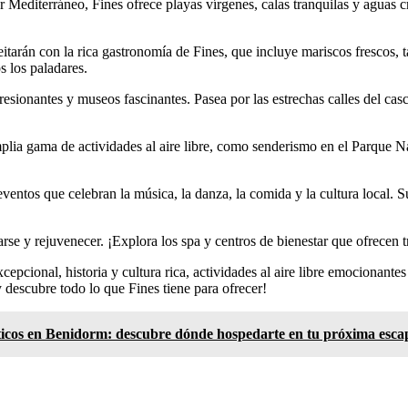
editerráneo, Fines ofrece playas vírgenes, calas tranquilas y aguas crist
tarán con la rica gastronomía de Fines, que incluye mariscos frescos, ta
s los paladares.
ionantes y museos fascinantes. Pasea por las estrechas calles del casco
plia gama de actividades al aire libre, como senderismo en el Parque Nat
eventos que celebran la música, la danza, la comida y la cultura local. 
rse y rejuvenecer. ¡Explora los spa y centros de bienestar que ofrecen t
cional, historia y cultura rica, actividades al aire libre emocionantes 
 descubre todo lo que Fines tiene para ofrecer!
sticos en Benidorm: descubre dónde hospedarte en tu próxima esc