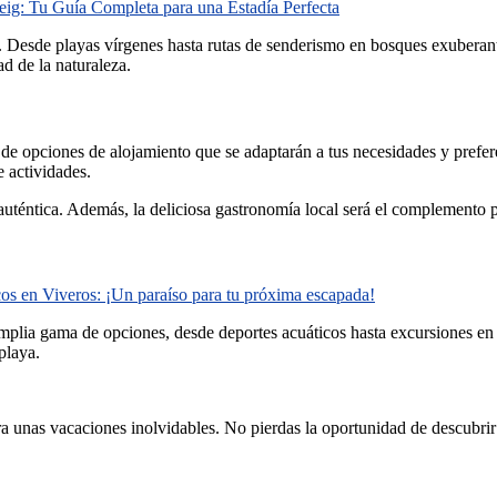
eig: Tu Guía Completa para una Estadía Perfecta
o. Desde playas vírgenes hasta rutas de senderismo en bosques exuberant
ad de la naturaleza.
d de opciones de alojamiento que se adaptarán a tus necesidades y prefer
e actividades.
 auténtica. Además, la deliciosa gastronomía local será el complemento p
cos en Viveros: ¡Un paraíso para tu próxima escapada!
a amplia gama de opciones, desde deportes acuáticos hasta excursiones e
 playa.
ara unas vacaciones inolvidables. No pierdas la oportunidad de descubrir