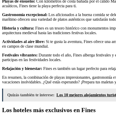
Playas de ensueño:
Con kilómetros de costa bañada por el cálido Mar M
acuáticos, Fines tiene la playa perfecta para ti.
Gastronomía excepcional:
Los aficionados a la buena comida se delei
marítimo ofrecen una variedad de platos auténticos que satisfarán todo
Historia y cultura:
Fines es un tesoro histórico con monumentos impres
arquitectura medieval hasta las tradiciones festivas locales.
Actividades al aire libre:
Si te gusta la aventura, Fines ofrece una am
en campos de clase mundial.
Festivales vibrantes:
Durante todo el año, Fines alberga festivales y 
participas en las festividades locales.
Relajación y bienestar:
Fines es también un lugar perfecto para relaja
En resumen, la combinación de playas impresionantes, gastronomía excep
vacaciones inolvidables. ¿Qué estás esperando? ¡Prepara tus maletas y
Quizás también te interese:
Los 10 mejores alojamientos turí
Los hoteles más exclusivos en Fines