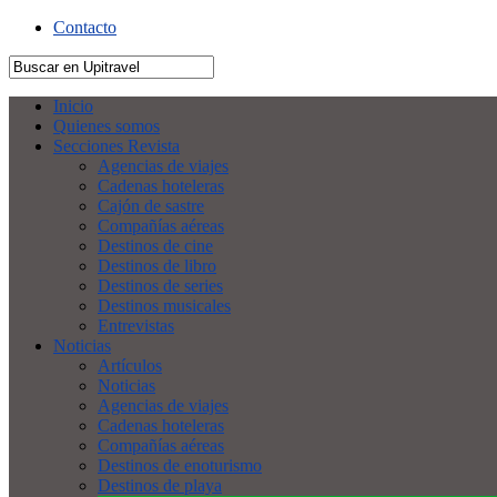
Contacto
Inicio
Quienes somos
Secciones Revista
Agencias de viajes
Cadenas hoteleras
Cajón de sastre
Compañías aéreas
Destinos de cine
Destinos de libro
Destinos de series
Destinos musicales
Entrevistas
Noticias
Artículos
Noticias
Agencias de viajes
Cadenas hoteleras
Compañías aéreas
Destinos de enoturismo
Destinos de playa