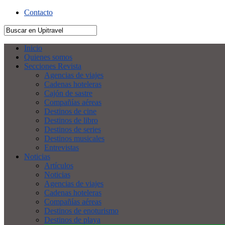
Contacto
Inicio
Quienes somos
Secciones Revista
Agencias de viajes
Cadenas hoteleras
Cajón de sastre
Compañías aéreas
Destinos de cine
Destinos de libro
Destinos de series
Destinos musicales
Entrevistas
Noticias
Artículos
Noticias
Agencias de viajes
Cadenas hoteleras
Compañías aéreas
Destinos de enoturismo
Destinos de playa