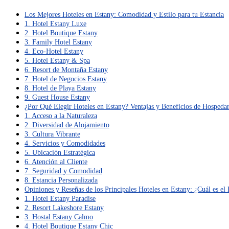
Los Mejores Hoteles en Estany: Comodidad y Estilo para tu Estancia
1. Hotel Estany Luxe
2. Hotel Boutique Estany
3. Family Hotel Estany
4. Eco-Hotel Estany
5. Hotel Estany & Spa
6. Resort de Montaña Estany
7. Hotel de Negocios Estany
8. Hotel de Playa Estany
9. Guest House Estany
¿Por Qué Elegir Hoteles en Estany? Ventajas y Beneficios de Hospeda
1. Acceso a la Naturaleza
2. Diversidad de Alojamiento
3. Cultura Vibrante
4. Servicios y Comodidades
5. Ubicación Estratégica
6. Atención al Cliente
7. Seguridad y Comodidad
8. Estancia Personalizada
Opiniones y Reseñas de los Principales Hoteles en Estany: ¿Cuál es el 
1. Hotel Estany Paradise
2. Resort Lakeshore Estany
3. Hostal Estany Calmo
4. Hotel Boutique Estany Chic