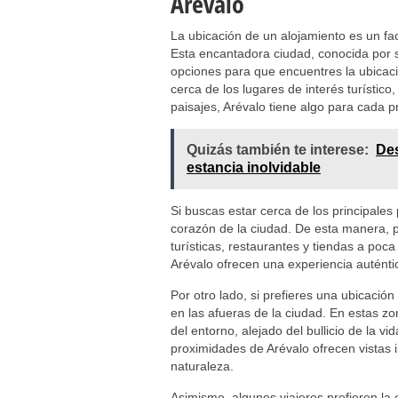
Arévalo
La ubicación de un alojamiento es un fact
Esta encantadora ciudad, conocida por su
opciones para que encuentres la ubicació
cerca de los lugares de interés turístic
paisajes, Arévalo tiene algo para cada p
Quizás también te interese:
Des
estancia inolvidable
Si buscas estar cerca de los principales 
corazón de la ciudad. De esta manera, p
turísticas, restaurantes y tiendas a poca
Arévalo ofrecen una experiencia auténtica
Por otro lado, si prefieres una ubicació
en las afueras de la ciudad. En estas zon
del entorno, alejado del bullicio de la v
proximidades de Arévalo ofrecen vistas i
naturaleza.
Asimismo, algunos viajeros prefieren la