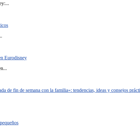
y:...
ticos
..
 en Eurodisney
n...
a de fin de semana con la familia»: tendencias, ideas y consejos práct
s pequeños