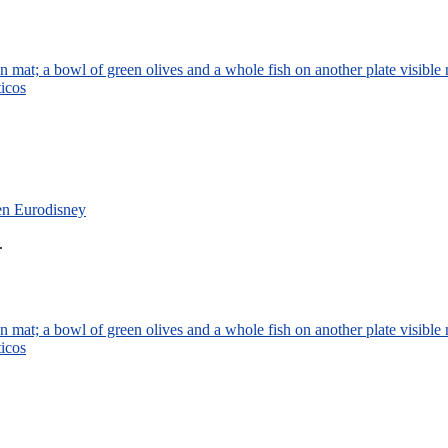
ticos
 en Eurodisney
.
ticos