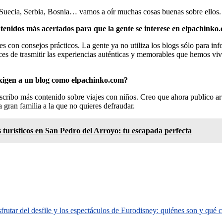
uecia, Serbia, Bosnia… vamos a oír muchas cosas buenas sobre ellos.
ontenidos más acertados para que la gente se interese en elpachinko
s con consejos prácticos. La gente ya no utiliza los blogs sólo para info
es de trasmitir las experiencias auténticas y memorables que hemos vivid
exigen a un blog como elpachinko.com?
ribo más contenido sobre viajes con niños. Creo que ahora publico artí
 gran familia a la que no quieres defraudar.
 turísticos en San Pedro del Arroyo: tu escapada perfecta
rutar del desfile y los espectáculos de Eurodisney: quiénes son y qué