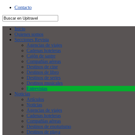
Contacto
Inicio
Quienes somos
Secciones Revista
Agencias de viajes
Cadenas hoteleras
Cajón de sastre
Compañías aéreas
Destinos de cine
Destinos de libro
Destinos de series
Destinos musicales
Entrevistas
Noticias
Artículos
Noticias
Agencias de viajes
Cadenas hoteleras
Compañías aéreas
Destinos de enoturismo
Destinos de playa