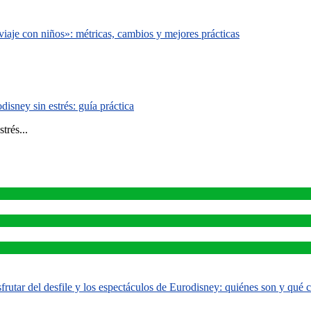
iaje con niños»: métricas, cambios y mejores prácticas
isney sin estrés: guía práctica
trés...
rutar del desfile y los espectáculos de Eurodisney: quiénes son y qué