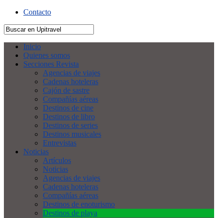
Contacto
Inicio
Quienes somos
Secciones Revista
Agencias de viajes
Cadenas hoteleras
Cajón de sastre
Compañías aéreas
Destinos de cine
Destinos de libro
Destinos de series
Destinos musicales
Entrevistas
Noticias
Artículos
Noticias
Agencias de viajes
Cadenas hoteleras
Compañías aéreas
Destinos de enoturismo
Destinos de playa