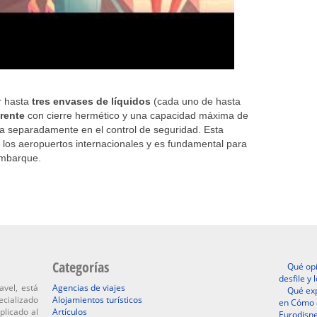
ar hasta
tres envases de líquidos
(cada uno de hasta
arente
con cierre hermético y una capacidad máxima de
ada separadamente en el control de seguridad. Esta
e los aeropuertos internacionales y es fundamental para
embarque.
Categorías
Qué opi
desfile y
avel, está
Agencias de viajes
Qué exp
ecializado
Alojamientos turísticos
en Cómo d
plicado al
Artículos
Eurodisne