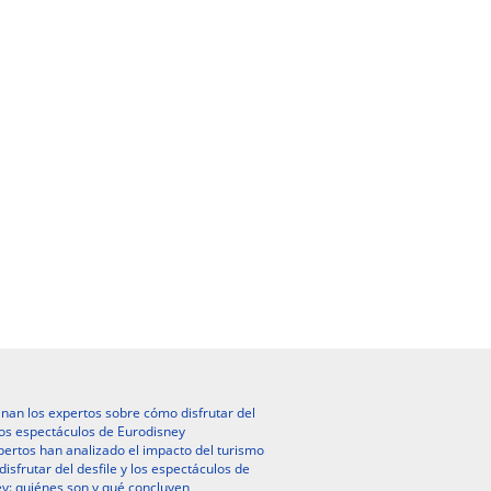
nan los expertos sobre cómo disfrutar del
 los espectáculos de Eurodisney
ertos han analizado el impacto del turismo
isfrutar del desfile y los espectáculos de
y: quiénes son y qué concluyen