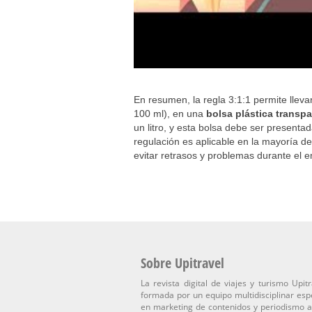
En resumen, la regla 3:1:1 permite llev
100 ml), en una
bolsa plástica transp
un litro, y esta bolsa debe ser present
regulación es aplicable en la mayoría d
evitar retrasos y problemas durante el 
Sobre Upitravel
La revista digital de viajes y turismo Upitr
formada por un equipo multidisciplinar esp
en marketing de contenidos y periodismo a