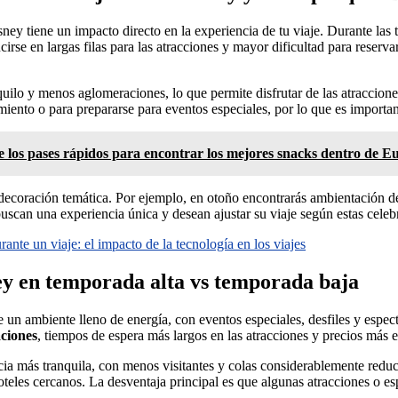
ey tiene un impacto directo en la experiencia de tu viaje. Durante las 
rse en largas filas para las atracciones y mayor dificultad para reservar
quilo y menos aglomeraciones, lo que permite disfrutar de las atracci
ento o para prepararse para eventos especiales, por lo que es importante
 los pases rápidos para encontrar los mejores snacks dentro de E
 decoración temática. Por ejemplo, en otoño encontrarás ambientación d
uscan una experiencia única y desean ajustar su viaje según estas celeb
ante un viaje: el impacto de la tecnología en los viajes
ney en temporada alta vs temporada baja
de un ambiente lleno de energía, con eventos especiales, desfiles y espe
ciones
, tiempos de espera más largos en las atracciones y precios más 
cia más tranquila, con menos visitantes y colas considerablemente reduc
teles cercanos. La desventaja principal es que algunas atracciones o es