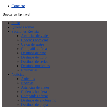
Contacto
Inicio
Quienes somos
Secciones Revista
Agencias de viajes
Cadenas hoteleras
Cajón de sastre
Compañías aéreas
Destinos de cine
Destinos de libro
Destinos de series
Destinos musicales
Entrevistas
Noticias
Artículos
Noticias
Agencias de viajes
Cadenas hoteleras
Compañías aéreas
Destinos de enoturismo
Destinos de playa