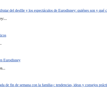
rutar del desfile y los espectáculos de Eurodisney: quiénes son y qué
y:...
ticos
..
 en Eurodisney
n...
a de fin de semana con la familia»: tendencias, ideas y consejos práct