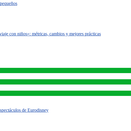
s pequeños
iaje con niños»: métricas, cambios y mejores prácticas
 espectáculos de Eurodisney