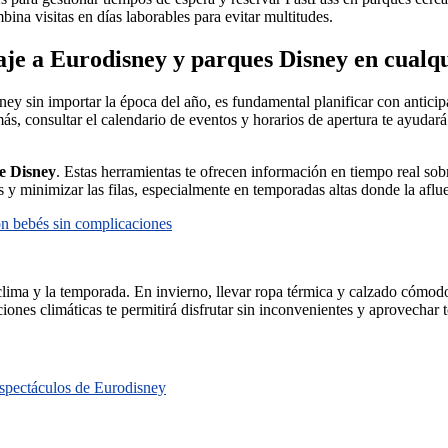
ina visitas en días laborables para evitar multitudes.
aje a Eurodisney y parques Disney en cual
ney sin importar la época del año, es fundamental planificar con antici
s, consultar el calendario de eventos y horarios de apertura te ayudará a
de Disney
. Estas herramientas te ofrecen información en tiempo real sob
s y minimizar las filas, especialmente en temporadas altas donde la aflu
on bebés sin complicaciones
clima y la temporada. En invierno, llevar ropa térmica y calzado cómod
ones climáticas te permitirá disfrutar sin inconvenientes y aprovechar t
 espectáculos de Eurodisney