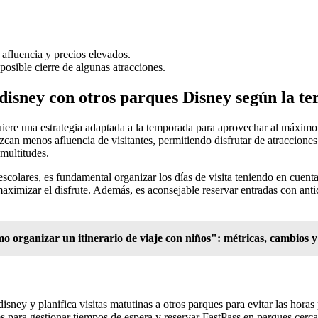
afluencia y precios elevados.
osible cierre de algunas atracciones.
odisney con otros parques Disney según la 
uiere una estrategia adaptada a la temporada para aprovechar al máximo
an menos afluencia de visitantes, permitiendo disfrutar de atraccione
multitudes.
escolares, es fundamental organizar los días de visita teniendo en cue
aximizar el disfrute. Además, es aconsejable reservar entradas con antic
 organizar un itinerario de viaje con niños": métricas, cambios y
sney y planifica visitas matutinas a otros parques para evitar las horas
es para gestionar tiempos de espera y reservar FastPass en parques cerc