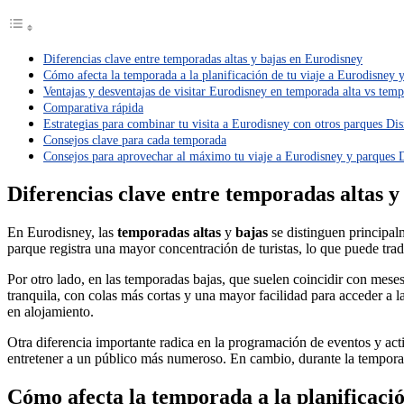
Diferencias clave entre temporadas altas y bajas en Eurodisney
Cómo afecta la temporada a la planificación de tu viaje a Eurodisney 
Ventajas y desventajas de visitar Eurodisney en temporada alta vs tem
Comparativa rápida
Estrategias para combinar tu visita a Eurodisney con otros parques Di
Consejos clave para cada temporada
Consejos para aprovechar al máximo tu viaje a Eurodisney y parques 
Diferencias clave entre temporadas altas y
En Eurodisney, las
temporadas altas
y
bajas
se distinguen principalm
parque registra una mayor concentración de turistas, lo que puede tra
Por otro lado, en las temporadas bajas, que suelen coincidir con meses
tranquila, con colas más cortas y una mayor facilidad para acceder a 
en alojamiento.
Otra diferencia importante radica en la programación de eventos y acti
entretener a un público más numeroso. En cambio, durante la temporada
Cómo afecta la temporada a la planificació