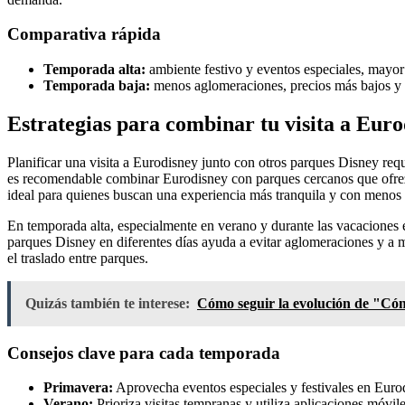
Comparativa rápida
Temporada alta:
ambiente festivo y eventos especiales, mayor 
Temporada baja:
menos aglomeraciones, precios más bajos y p
Estrategias para combinar tu visita a Eur
Planificar una visita a Eurodisney junto con otros parques Disney req
es recomendable combinar Eurodisney con parques cercanos que ofrezc
ideal para quienes buscan una experiencia más tranquila y con menos 
En temporada alta, especialmente en verano y durante las vacaciones 
parques Disney en diferentes días ayuda a evitar aglomeraciones y a m
el traslado entre parques.
Quizás también te interese:
Cómo seguir la evolución de "Cómo
Consejos clave para cada temporada
Primavera:
Aprovecha eventos especiales y festivales en Eurodi
Verano:
Prioriza visitas tempranas y utiliza aplicaciones móvil