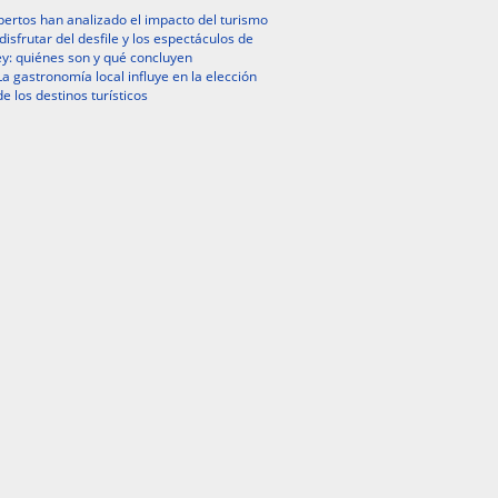
ertos han analizado el impacto del turismo
isfrutar del desfile y los espectáculos de
y: quiénes son y qué concluyen
La gastronomía local influye en la elección
de los destinos turísticos