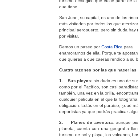
turismo ecológico que cuide parte de la
que tiene.
San Juan, su capital, es uno de los rinc
más visitados por todos los que aterriza
principal aeropuerto, pero sin duda ha
por visitar.
Demos un paseo por
Costa Rica
para
enamorarnos de ella. Porque te aposta
que quieras a que caerás rendido a su b
Cuatro razones por las que hacer las
1. Sus playas:
sin duda es uno de sus
como por el Pacífico, son casi paradisía
también, una vez en la orilla, encontrar
cualquier película en el que la fotogra
obligación. Estás en el paraíso, ¿qué m
deportistas ya que podrás practicar al
2. Planes de aventura
: aunque pi
planeta, cuenta con una geografía lle
turismo de sol y playa, los volcanes, bo