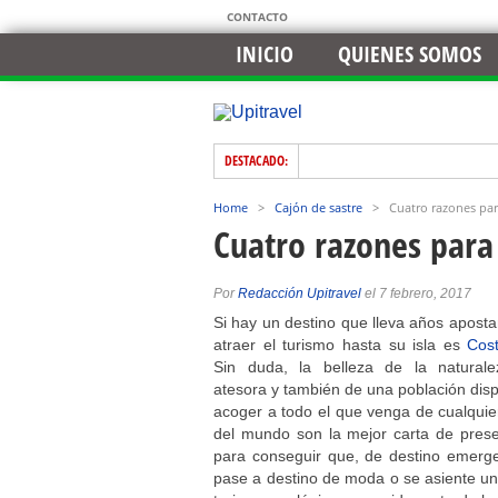
CONTACTO
INICIO
QUIENES SOMOS
DESTACADO:
Home
>
Cajón de sastre
>
Cuatro razones para
Cuatro razones para 
Por
Redacción Upitravel
el 7 febrero, 2017
Si hay un destino que lleva años apost
atraer el turismo hasta su isla es
Cos
Sin duda, la belleza de la natural
atesora y también de una población dis
acoger a todo el que venga de cualquie
del mundo son la mejor carta de prese
para conseguir que, de destino emerge
pase a destino de moda o se asiente un