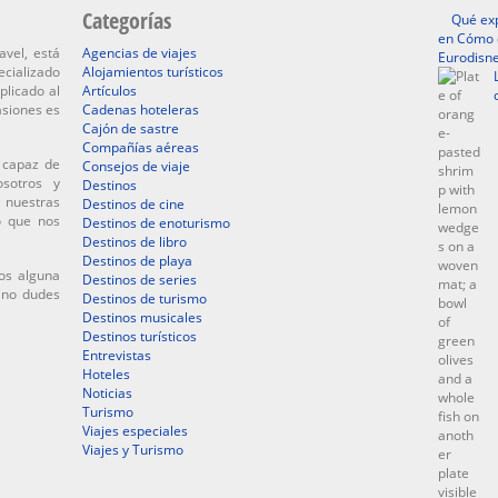
Categorías
Qué exp
en Cómo d
avel, está
Agencias de viajes
Eurodisne
ecializado
Alojamientos turísticos
plicado al
Artículos
asiones es
Cadenas hoteleras
Cajón de sastre
Compañías aéreas
 capaz de
Consejos de viaje
osotros y
Destinos
 nuestras
Destinos de cine
o que nos
Destinos de enoturismo
Destinos de libro
Destinos de playa
os alguna
Destinos de series
, no dudes
Destinos de turismo
Destinos musicales
Destinos turísticos
Entrevistas
Hoteles
Noticias
Turismo
Viajes especiales
Viajes y Turismo