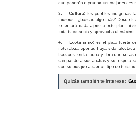
que pondrán a prueba tus mejores dest
3. Cultura:
los pueblos indígenas, la
museos…¿buscas algo más? Desde lueg
te tentará nada ajeno a este plan, ni s
toda tu estancia y aprovecha al máximo 
4. Ecoturismo:
es el plato fuerte d
naturaleza apenas haya sido afectad
bosques, en la fauna y flora que serás 
campando a sus anchas y se respeta su
que se busque atraer un tipo de turism
Quizás también te interese:
Gua