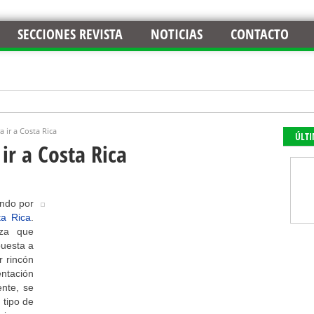
SECCIONES REVISTA
NOTICIAS
CONTACTO
 ir a Costa Rica
ÚLT
ir a Costa Rica
ando por
ta Rica
.
eza que
puesta a
r rincón
ntación
nte, se
 tipo de