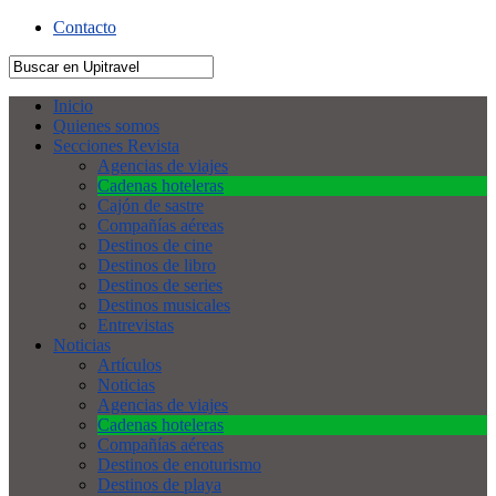
Contacto
Inicio
Quienes somos
Secciones Revista
Agencias de viajes
Cadenas hoteleras
Cajón de sastre
Compañías aéreas
Destinos de cine
Destinos de libro
Destinos de series
Destinos musicales
Entrevistas
Noticias
Artículos
Noticias
Agencias de viajes
Cadenas hoteleras
Compañías aéreas
Destinos de enoturismo
Destinos de playa