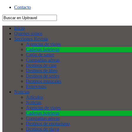
Contacto
Inicio
Quienes somos
Secciones Revista
Agencias de viajes
Cadenas hoteleras
Cajón de sastre
Compañías aéreas
Destinos de cine
Destinos de libro
Destinos de series
Destinos musicales
Entrevistas
Noticias
Artículos
Noticias
Agencias de viajes
Cadenas hoteleras
Compañías aéreas
Destinos de enoturismo
Destinos de playa