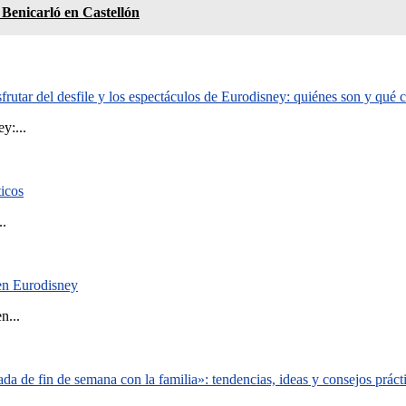
Benicarló en Castellón
rutar del desfile y los espectáculos de Eurodisney: quiénes son y qué
y:...
ticos
..
 en Eurodisney
n...
a de fin de semana con la familia»: tendencias, ideas y consejos práct