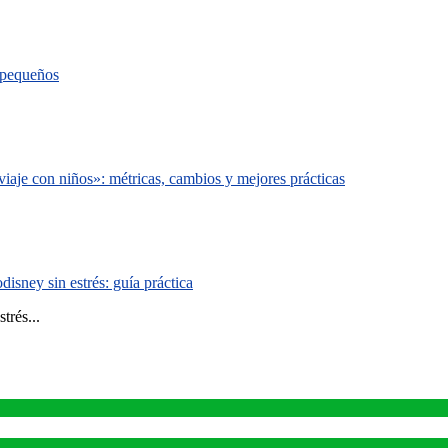
s pequeños
iaje con niños»: métricas, cambios y mejores prácticas
isney sin estrés: guía práctica
trés...