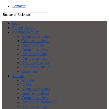
Contacto
Inicio
Quienes somos
Secciones Revista
Agencias de viajes
Cadenas hoteleras
Cajón de sastre
Compañías aéreas
Destinos de cine
Destinos de libro
Destinos de series
Destinos musicales
Entrevistas
Noticias
Artículos
Noticias
Agencias de viajes
Cadenas hoteleras
Compañías aéreas
Destinos de enoturismo
Destinos de playa