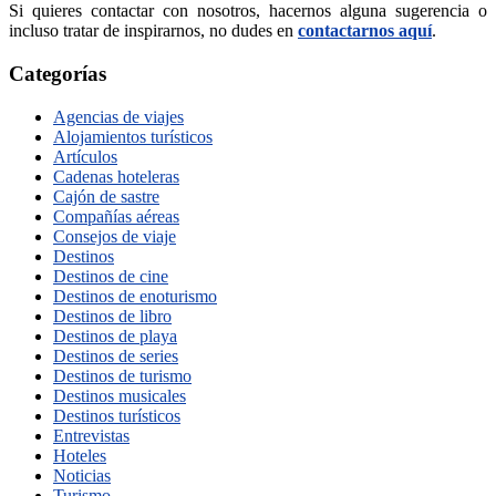
Si quieres contactar con nosotros, hacernos alguna sugerencia o
incluso tratar de inspirarnos, no dudes en
contactarnos aquí
.
Categorías
Agencias de viajes
Alojamientos turísticos
Artículos
Cadenas hoteleras
Cajón de sastre
Compañías aéreas
Consejos de viaje
Destinos
Destinos de cine
Destinos de enoturismo
Destinos de libro
Destinos de playa
Destinos de series
Destinos de turismo
Destinos musicales
Destinos turísticos
Entrevistas
Hoteles
Noticias
Turismo