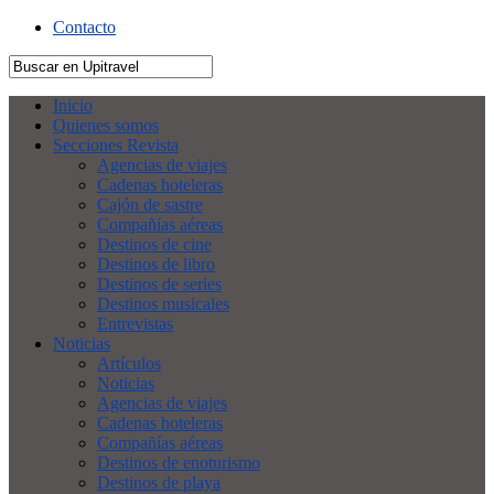
Contacto
Inicio
Quienes somos
Secciones Revista
Agencias de viajes
Cadenas hoteleras
Cajón de sastre
Compañías aéreas
Destinos de cine
Destinos de libro
Destinos de series
Destinos musicales
Entrevistas
Noticias
Artículos
Noticias
Agencias de viajes
Cadenas hoteleras
Compañías aéreas
Destinos de enoturismo
Destinos de playa