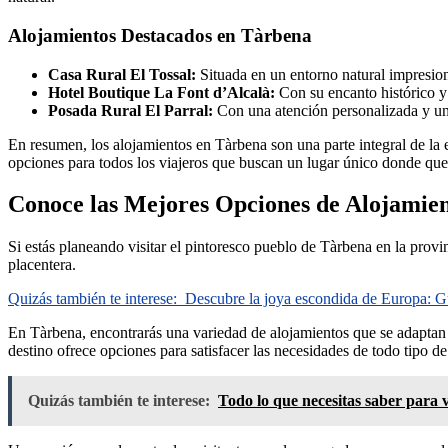
Alojamientos Destacados en Tàrbena
Casa Rural El Tossal:
Situada en un entorno natural impresiona
Hotel Boutique La Font d’Alcalà:
Con su encanto histórico y
Posada Rural El Parral:
Con una atención personalizada y un 
En resumen, los alojamientos en Tàrbena son una parte integral de la e
opciones para todos los viajeros que buscan un lugar único donde que
Conoce las Mejores Opciones de Alojamie
Si estás planeando visitar el pintoresco pueblo de Tàrbena en la prov
placentera.
Quizás también te interese:
Descubre la joya escondida de Europa: Gu
En Tàrbena, encontrarás una variedad de alojamientos que se adaptan a
destino ofrece opciones para satisfacer las necesidades de todo tipo de
Quizás también te interese:
Todo lo que necesitas saber para 