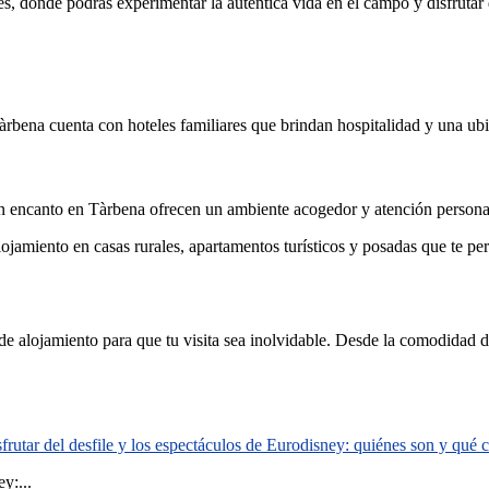
es, donde podrás experimentar la auténtica vida en el campo y disfrutar 
Tàrbena cuenta con hoteles familiares que brindan hospitalidad y una ub
on encanto en Tàrbena ofrecen un ambiente acogedor y atención persona
amiento en casas rurales, apartamentos turísticos y posadas que te permi
e alojamiento para que tu visita sea inolvidable. Desde la comodidad de 
rutar del desfile y los espectáculos de Eurodisney: quiénes son y qué
y:...