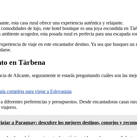
nte, esta casa rural ofrece una experiencia auténtica y relajante.
 comodidades de lujo, este hotel boutique es una joya escondida en Tàr
ambiente acogedor, esta posada rural es perfecta para una escapada ro
xperiencia de viaje en este encantador destino. Ya sea que busques un r
darse.
nto en Tàrbena
incia de Alicante, seguramente te estarás preguntando cuáles son las me
ía completa para viajar a Eslovaquia
 diferentes preferencias y presupuestos. Desde encantadoras casas rura
 viajeros.
viajar a Paraguay: descubre los mejores destinos, consejos y reco