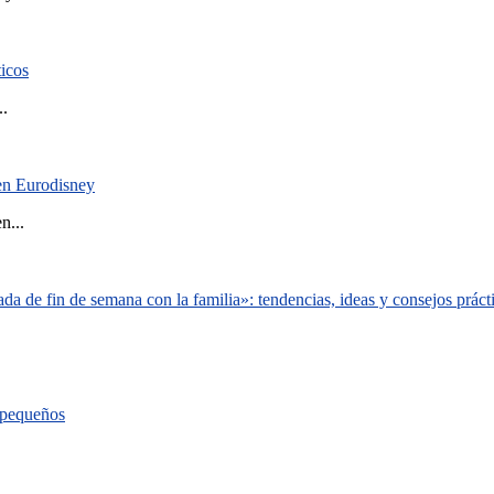
ticos
..
 en Eurodisney
n...
a de fin de semana con la familia»: tendencias, ideas y consejos práct
s pequeños