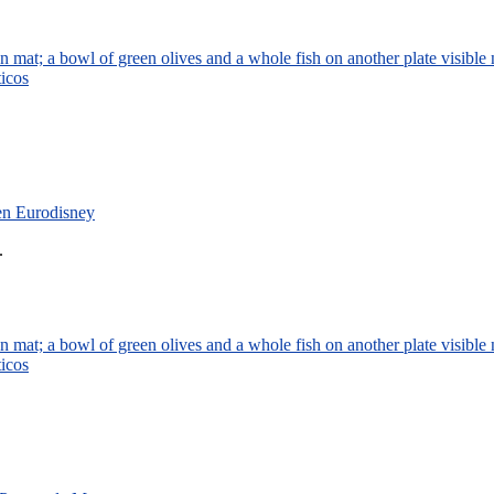
ticos
 en Eurodisney
.
ticos