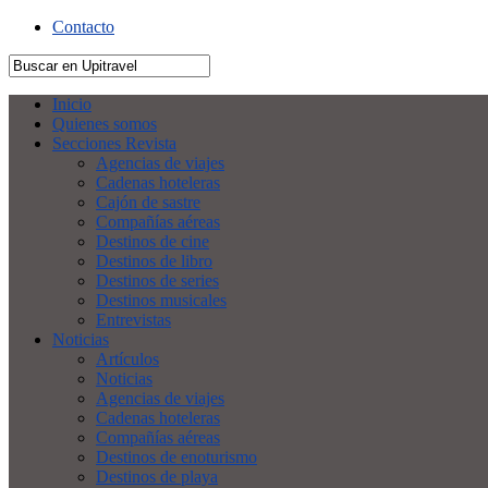
Contacto
Inicio
Quienes somos
Secciones Revista
Agencias de viajes
Cadenas hoteleras
Cajón de sastre
Compañías aéreas
Destinos de cine
Destinos de libro
Destinos de series
Destinos musicales
Entrevistas
Noticias
Artículos
Noticias
Agencias de viajes
Cadenas hoteleras
Compañías aéreas
Destinos de enoturismo
Destinos de playa