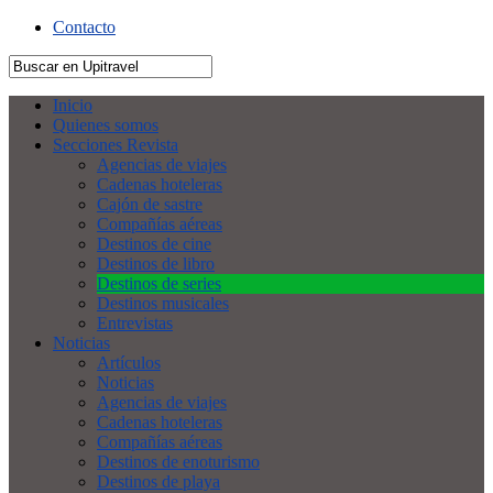
Contacto
Inicio
Quienes somos
Secciones Revista
Agencias de viajes
Cadenas hoteleras
Cajón de sastre
Compañías aéreas
Destinos de cine
Destinos de libro
Destinos de series
Destinos musicales
Entrevistas
Noticias
Artículos
Noticias
Agencias de viajes
Cadenas hoteleras
Compañías aéreas
Destinos de enoturismo
Destinos de playa