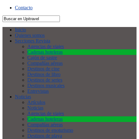
Contacto
Inicio
Quienes somos
Secciones Revista
Agencias de viajes
Cadenas hoteleras
Cajón de sastre
Compañías aéreas
Destinos de cine
Destinos de libro
Destinos de series
Destinos musicales
Entrevistas
Noticias
Artículos
Noticias
Agencias de viajes
Cadenas hoteleras
Compañías aéreas
Destinos de enoturismo
Destinos de playa