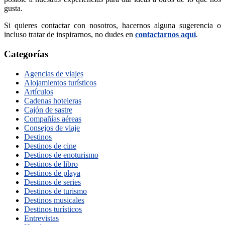
gusta.
Si quieres contactar con nosotros, hacernos alguna sugerencia o
incluso tratar de inspirarnos, no dudes en
contactarnos aquí
.
Categorías
Agencias de viajes
Alojamientos turísticos
Artículos
Cadenas hoteleras
Cajón de sastre
Compañías aéreas
Consejos de viaje
Destinos
Destinos de cine
Destinos de enoturismo
Destinos de libro
Destinos de playa
Destinos de series
Destinos de turismo
Destinos musicales
Destinos turísticos
Entrevistas