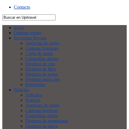
Contacto
Inicio
Quienes somos
Secciones Revista
Agencias de viajes
Cadenas hoteleras
Cajón de sastre
Compañías aéreas
Destinos de cine
Destinos de libro
Destinos de series
Destinos musicales
Entrevistas
Noticias
Artículos
Noticias
Agencias de viajes
Cadenas hoteleras
Compañías aéreas
Destinos de enoturismo
Destinos de playa