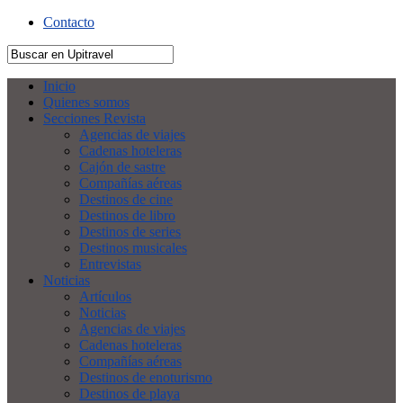
Contacto
Inicio
Quienes somos
Secciones Revista
Agencias de viajes
Cadenas hoteleras
Cajón de sastre
Compañías aéreas
Destinos de cine
Destinos de libro
Destinos de series
Destinos musicales
Entrevistas
Noticias
Artículos
Noticias
Agencias de viajes
Cadenas hoteleras
Compañías aéreas
Destinos de enoturismo
Destinos de playa