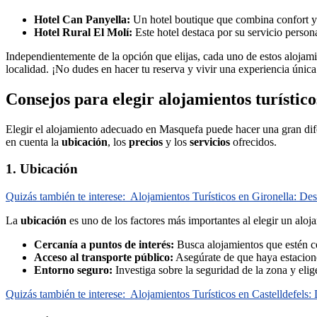
Hotel Can Panyella:
Un hotel boutique que combina confort y 
Hotel Rural El Molí:
Este hotel destaca por su servicio person
Independientemente de la opción que elijas, cada uno de estos alojamie
localidad. ¡No dudes en hacer tu reserva y vivir una experiencia única
Consejos para elegir alojamientos turístic
Elegir el alojamiento adecuado en Masquefa puede hacer una gran difer
en cuenta la
ubicación
, los
precios
y los
servicios
ofrecidos.
1. Ubicación
Quizás también te interese:
Alojamientos Turísticos en Gironella: De
La
ubicación
es uno de los factores más importantes al elegir un alo
Cercanía a puntos de interés:
Busca alojamientos que estén cer
Acceso al transporte público:
Asegúrate de que haya estaciones
Entorno seguro:
Investiga sobre la seguridad de la zona y elige
Quizás también te interese:
Alojamientos Turísticos en Castelldefels: