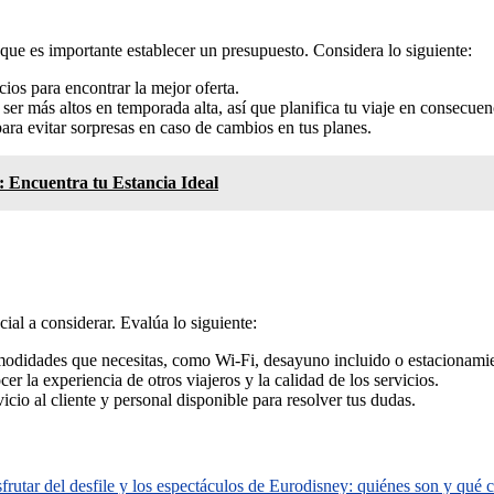
que es importante establecer un presupuesto. Considera lo siguiente:
ios para encontrar la mejor oferta.
er más altos en temporada alta, así que planifica tu viaje en consecuen
para evitar sorpresas en caso de cambios en tus planes.
à: Encuentra tu Estancia Ideal
ial a considerar. Evalúa lo siguiente:
modidades que necesitas, como Wi-Fi, desayuno incluido o estacionami
r la experiencia de otros viajeros y la calidad de los servicios.
icio al cliente y personal disponible para resolver tus dudas.
rutar del desfile y los espectáculos de Eurodisney: quiénes son y qué