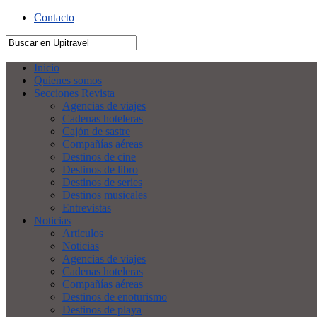
Contacto
Inicio
Quienes somos
Secciones Revista
Agencias de viajes
Cadenas hoteleras
Cajón de sastre
Compañías aéreas
Destinos de cine
Destinos de libro
Destinos de series
Destinos musicales
Entrevistas
Noticias
Artículos
Noticias
Agencias de viajes
Cadenas hoteleras
Compañías aéreas
Destinos de enoturismo
Destinos de playa