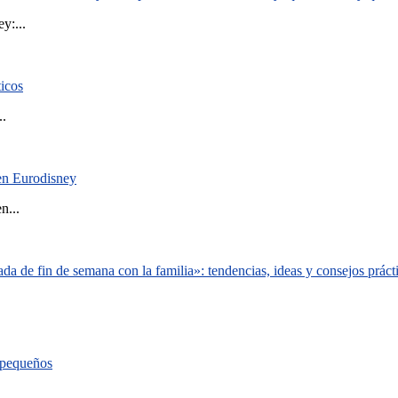
y:...
ticos
..
 en Eurodisney
n...
a de fin de semana con la familia»: tendencias, ideas y consejos práct
s pequeños