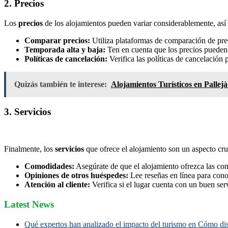
2. Precios
Los
precios
de los alojamientos pueden variar considerablemente, así 
Comparar precios:
Utiliza plataformas de comparación de prec
Temporada alta y baja:
Ten en cuenta que los precios pueden s
Políticas de cancelación:
Verifica las políticas de cancelación 
Quizás también te interese:
Alojamientos Turísticos en Pallej
3. Servicios
Finalmente, los
servicios
que ofrece el alojamiento son un aspecto cruc
Comodidades:
Asegúrate de que el alojamiento ofrezca las co
Opiniones de otros huéspedes:
Lee reseñas en línea para conoce
Atención al cliente:
Verifica si el lugar cuenta con un buen serv
Latest News
Qué expertos han analizado el impacto del turismo en Cómo disf