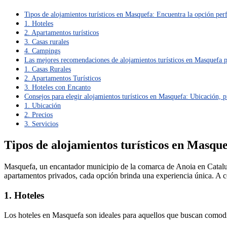
Tipos de alojamientos turísticos en Masquefa: Encuentra la opción perf
1. Hoteles
2. Apartamentos turísticos
3. Casas rurales
4. Campings
Las mejores recomendaciones de alojamientos turísticos en Masquefa pa
1. Casas Rurales
2. Apartamentos Turísticos
3. Hoteles con Encanto
Consejos para elegir alojamientos turísticos en Masquefa: Ubicación, p
1. Ubicación
2. Precios
3. Servicios
Tipos de alojamientos turísticos en Masque
Masquefa, un encantador municipio de la comarca de Anoia en Catalu
apartamentos privados, cada opción brinda una experiencia única. A c
1. Hoteles
Los hoteles en Masquefa son ideales para aquellos que buscan comodid