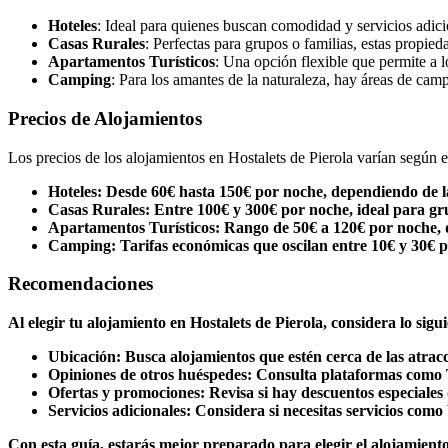
Hoteles
: Ideal para quienes buscan comodidad y servicios adici
Casas Rurales
: Perfectas para grupos o familias, estas propie
Apartamentos Turísticos
: Una opción flexible que permite a l
Camping
: Para los amantes de la naturaleza, hay áreas de camp
Precios de Alojamientos
Los precios de los alojamientos en Hostalets de Pierola varían según 
Hoteles
: Desde 60€ hasta 150€ por noche, dependiendo de la 
Casas Rurales
: Entre 100€ y 300€ por noche, ideal para gr
Apartamentos Turísticos
: Rango de 50€ a 120€ por noche,
Camping
: Tarifas económicas que oscilan entre 10€ y 30€ 
Recomendaciones
Al elegir tu alojamiento en Hostalets de Pierola, considera lo sigui
Ubicación
: Busca alojamientos que estén cerca de las atracc
Opiniones de otros huéspedes
: Consulta plataformas como T
Ofertas y promociones
: Revisa si hay descuentos especiale
Servicios adicionales
: Considera si necesitas servicios com
Con esta guía, estarás mejor preparado para elegir el alojamiento 