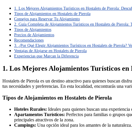
1. Los Mejores Alojamientos Turísticos en Hostalets de Pierola: Desc
Tipos de Alojamientos en Hostalets de Pierola
Consejos para Reservar Tu Alojamiento
2. Guía Completa de Alojamientos Turísticos en Hostalets de Pierola:
Tipos de Alojamientos
Precios de Alojamientos
Recomendaciones
3. ¿Por Qué Elegir Alojamientos Turísticos en Hostalets de Pierola? V
Ventajas de Alojarse en Hostalets de Pierola
Experiencias que Marcan la Diferencia
1. Los Mejores Alojamientos Turísticos en
Hostalets de Pierola es un destino atractivo para quienes buscan disfrut
tus necesidades y preferencias. En esta localidad, encontrarás una v
Tipos de Alojamientos en Hostalets de Pierola
Hoteles Rurales:
Ideales para quienes buscan una experiencia c
Apartamentos Turísticos:
Perfectos para familias o grupos que
principales atractivos de la zona.
Campings:
Una opción ideal para los amantes de la naturaleza. L