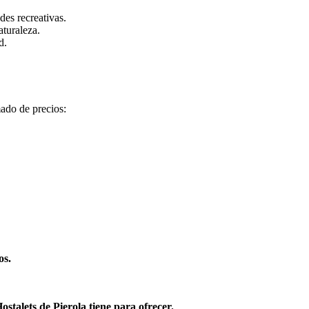
des recreativas.
aturaleza.
d.
mado de precios:
os.
stalets de Pierola tiene para ofrecer.