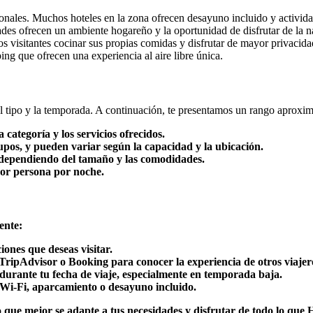
onales. Muchos hoteles en la zona ofrecen desayuno incluido y activida
dades ofrecen un ambiente hogareño y la oportunidad de disfrutar de la n
os visitantes cocinar sus propias comidas y disfrutar de mayor privacida
ing que ofrecen una experiencia al aire libre única.
el tipo y la temporada. A continuación, te presentamos un rango aproxi
categoría y los servicios ofrecidos.
upos, y pueden variar según la capacidad y la ubicación.
 dependiendo del tamaño y las comodidades.
por persona por noche.
ente:
iones que deseas visitar.
ripAdvisor o Booking para conocer la experiencia de otros viajer
s durante tu fecha de viaje, especialmente en temporada baja.
o Wi-Fi, aparcamiento o desayuno incluido.
que mejor se adapte a tus necesidades y disfrutar de todo lo que Ho