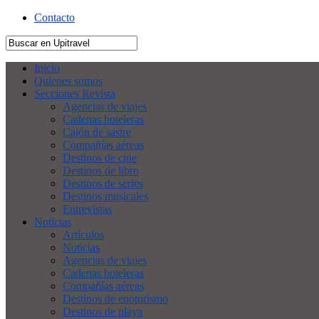
Contacto
Inicio
Quienes somos
Secciones Revista
Agencias de viajes
Cadenas hoteleras
Cajón de sastre
Compañías aéreas
Destinos de cine
Destinos de libro
Destinos de series
Destinos musicales
Entrevistas
Noticias
Artículos
Noticias
Agencias de viajes
Cadenas hoteleras
Compañías aéreas
Destinos de enoturismo
Destinos de playa