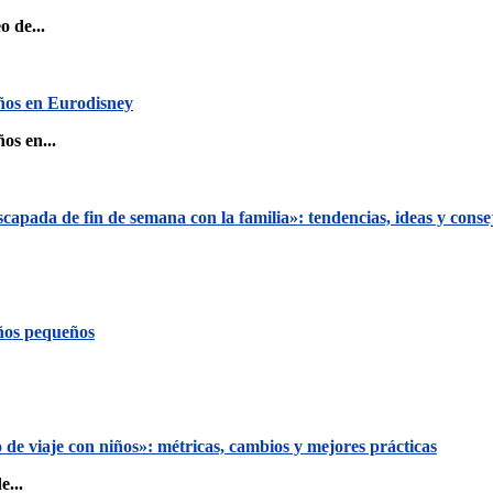
 de...
iños en Eurodisney
os en...
apada de fin de semana con la familia»: tendencias, ideas y consej
iños pequeños
de viaje con niños»: métricas, cambios y mejores prácticas
e...