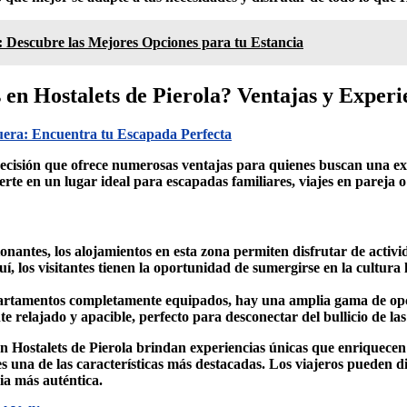
: Descubre las Mejores Opciones para tu Estancia
 en Hostalets de Pierola? Ventajas y Experi
uera: Encuentra tu Escapada Perfecta
ecisión que ofrece numerosas ventajas para quienes buscan una ex
ierte en un lugar ideal para escapadas familiares, viajes en pareja 
antes, los alojamientos en esta zona permiten disfrutar de activid
í, los visitantes tienen la oportunidad de sumergirse en la cultura
artamentos completamente equipados, hay una amplia gama de opcio
e relajado y apacible, perfecto para desconectar del bullicio de la
en Hostalets de Pierola
brindan experiencias únicas que enriquecen la
s una de las características más destacadas. Los viajeros pueden di
cia más auténtica.