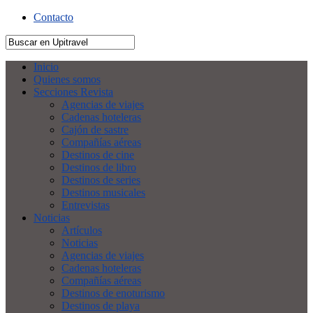
Contacto
Inicio
Quienes somos
Secciones Revista
Agencias de viajes
Cadenas hoteleras
Cajón de sastre
Compañías aéreas
Destinos de cine
Destinos de libro
Destinos de series
Destinos musicales
Entrevistas
Noticias
Artículos
Noticias
Agencias de viajes
Cadenas hoteleras
Compañías aéreas
Destinos de enoturismo
Destinos de playa