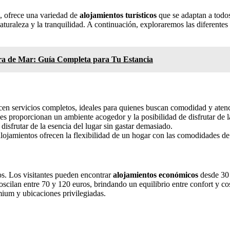
, ofrece una variedad de
alojamientos turísticos
que se adaptan a todos
a naturaleza y la tranquilidad. A continuación, exploraremos las diferen
era de Mar: Guía Completa para Tu Estancia
ecen servicios completos, ideales para quienes buscan comodidad y aten
ales proporcionan un ambiente acogedor y la posibilidad de disfrutar de l
sfrutar de la esencia del lugar sin gastar demasiado.
s alojamientos ofrecen la flexibilidad de un hogar con las comodidades de
os. Los visitantes pueden encontrar
alojamientos económicos
desde 30 
 oscilan entre 70 y 120 euros, brindando un equilibrio entre confort y c
ium y ubicaciones privilegiadas.