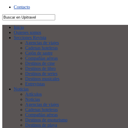
Contacto
Inicio
Quienes somos
Secciones Revista
Agencias de viajes
Cadenas hoteleras
Cajón de sastre
Compañías aéreas
Destinos de cine
Destinos de libro
Destinos de series
Destinos musicales
Entrevistas
Noticias
Artículos
Noticias
Agencias de viajes
Cadenas hoteleras
Compañías aéreas
Destinos de enoturismo
Destinos de playa