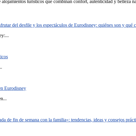
e alojamientos turísticos que combinan confort, autenticidad y belleza n
rutar del desfile y los espectáculos de Eurodisney: quiénes son y qué
y:...
ticos
..
 en Eurodisney
n...
a de fin de semana con la familia»: tendencias, ideas y consejos práct