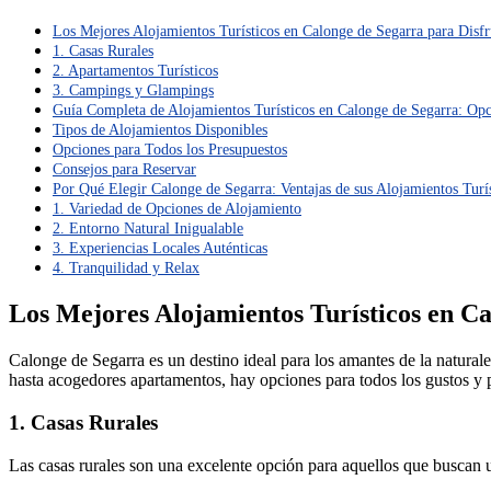
Los Mejores Alojamientos Turísticos en Calonge de Segarra para Disfr
1. Casas Rurales
2. Apartamentos Turísticos
3. Campings y Glampings
Guía Completa de Alojamientos Turísticos en Calonge de Segarra: Opc
Tipos de Alojamientos Disponibles
Opciones para Todos los Presupuestos
Consejos para Reservar
Por Qué Elegir Calonge de Segarra: Ventajas de sus Alojamientos Turí
1. Variedad de Opciones de Alojamiento
2. Entorno Natural Inigualable
3. Experiencias Locales Auténticas
4. Tranquilidad y Relax
Los Mejores Alojamientos Turísticos en Ca
Calonge de Segarra es un destino ideal para los amantes de la naturale
hasta acogedores apartamentos, hay opciones para todos los gustos y 
1. Casas Rurales
Las casas rurales son una excelente opción para aquellos que buscan u