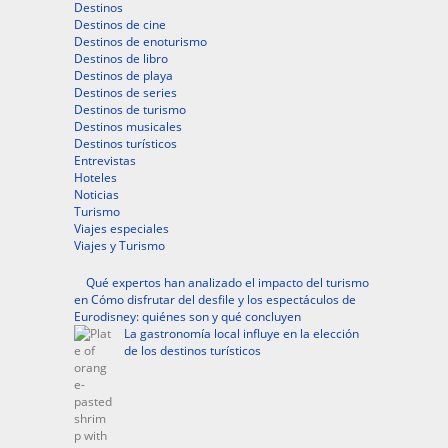
Destinos
Destinos de cine
Destinos de enoturismo
Destinos de libro
Destinos de playa
Destinos de series
Destinos de turismo
Destinos musicales
Destinos turísticos
Entrevistas
Hoteles
Noticias
Turismo
Viajes especiales
Viajes y Turismo
Qué expertos han analizado el impacto del turismo
en Cómo disfrutar del desfile y los espectáculos de
Eurodisney: quiénes son y qué concluyen
La gastronomía local influye en la elección
de los destinos turísticos