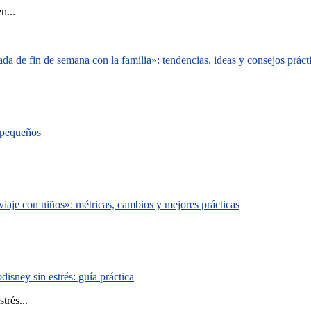
n...
a de fin de semana con la familia»: tendencias, ideas y consejos práct
s pequeños
iaje con niños»: métricas, cambios y mejores prácticas
isney sin estrés: guía práctica
trés...