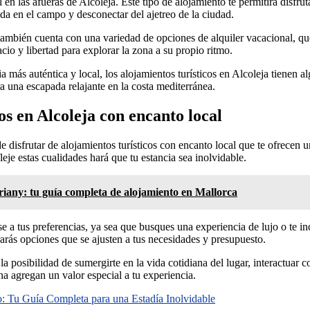
en las afueras de Alcoleja. Este tipo de alojamiento te permitirá disfrut
a en el campo y desconectar del ajetreo de la ciudad.
a también cuenta con una variedad de opciones de alquiler vacacional, q
cio y libertad para explorar la zona a su propio ritmo.
 más auténtica y local, los alojamientos turísticos en Alcoleja tienen al
ra una escapada relajante en la costa mediterránea.
cos en Alcoleja con encanto local
de disfrutar de alojamientos turísticos con encanto local que te ofrecen 
fleje estas cualidades hará que tu estancia sea inolvidable.
riany: tu guía completa de alojamiento en Mallorca
e a tus preferencias, ya sea que busques una experiencia de lujo o te in
rarás opciones que se ajusten a tus necesidades y presupuesto.
la posibilidad de sumergirte en la vida cotidiana del lugar, interactuar c
na agregan un valor especial a tu experiencia.
: Tu Guía Completa para una Estadía Inolvidable