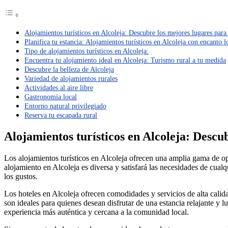
Alojamientos turísticos en Alcoleja: Descubre los mejores lugares para
Planifica tu estancia: Alojamientos turísticos en Alcoleja con encanto l
Tipo de alojamientos turísticos en Alcoleja:
Encuentra tu alojamiento ideal en Alcoleja: Turismo rural a tu medida
Descubre la belleza de Alcoleja
Variedad de alojamientos rurales
Actividades al aire libre
Gastronomía local
Entorno natural privilegiado
Reserva tu escapada rural
Alojamientos turísticos en Alcoleja: Descu
Los alojamientos turísticos en Alcoleja ofrecen una amplia gama de op
alojamiento en Alcoleja es diversa y satisfará las necesidades de cualqu
los gustos.
Los hoteles en Alcoleja ofrecen comodidades y servicios de alta calid
son ideales para quienes desean disfrutar de una estancia relajante y 
experiencia más auténtica y cercana a la comunidad local.