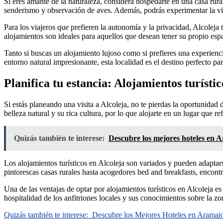
Si eres amante de la naturaleza, considera hospedarte en una casa rural 
senderismo y observación de aves. Además, podrás experimentar la vid
Para los viajeros que prefieren la autonomía y la privacidad, Alcolej
alojamientos son ideales para aquellos que desean tener su propio espa
Tanto si buscas un alojamiento lujoso como si prefieres una experiencia
entorno natural impresionante, esta localidad es el destino perfecto pa
Planifica tu estancia: Alojamientos turísti
Si estás planeando una visita a Alcoleja, no te pierdas la oportunidad 
belleza natural y su rica cultura, por lo que alojarte en un lugar que re
Quizás también te interese:
Descubre los mejores hoteles en A
Los alojamientos turísticos en Alcoleja son variados y pueden adaptars
pintorescas casas rurales hasta acogedores bed and breakfasts, encont
Una de las ventajas de optar por alojamientos turísticos en Alcoleja es 
hospitalidad de los anfitriones locales y sus conocimientos sobre la zo
Quizás también te interese:
Descubre los Mejores Hoteles en Aramaio