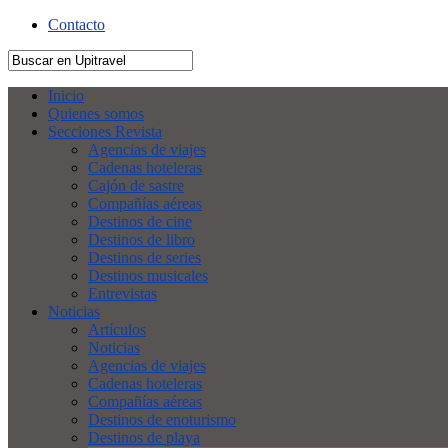
Contacto
Inicio
Quienes somos
Secciones Revista
Agencias de viajes
Cadenas hoteleras
Cajón de sastre
Compañías aéreas
Destinos de cine
Destinos de libro
Destinos de series
Destinos musicales
Entrevistas
Noticias
Artículos
Noticias
Agencias de viajes
Cadenas hoteleras
Compañías aéreas
Destinos de enoturismo
Destinos de playa