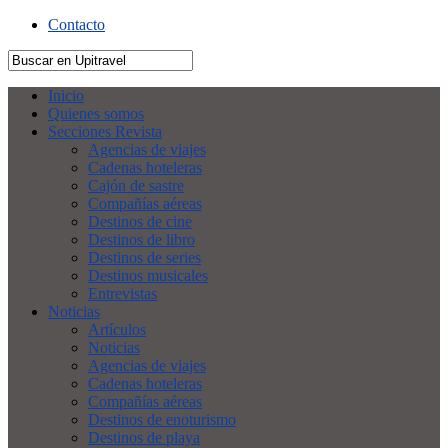
Contacto
Inicio
Quienes somos
Secciones Revista
Agencias de viajes
Cadenas hoteleras
Cajón de sastre
Compañías aéreas
Destinos de cine
Destinos de libro
Destinos de series
Destinos musicales
Entrevistas
Noticias
Artículos
Noticias
Agencias de viajes
Cadenas hoteleras
Compañías aéreas
Destinos de enoturismo
Destinos de playa