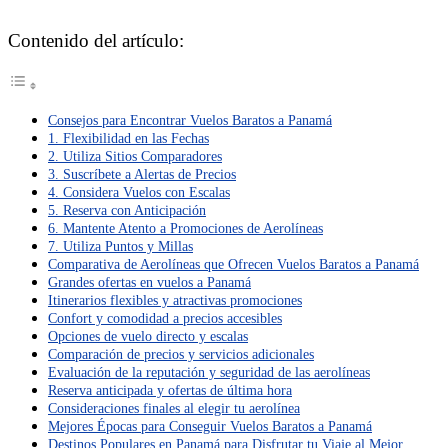
Contenido del artículo:
Consejos para Encontrar Vuelos Baratos a Panamá
1. Flexibilidad en las Fechas
2. Utiliza Sitios Comparadores
3. Suscríbete a Alertas de Precios
4. Considera Vuelos con Escalas
5. Reserva con Anticipación
6. Mantente Atento a Promociones de Aerolíneas
7. Utiliza Puntos y Millas
Comparativa de Aerolíneas que Ofrecen Vuelos Baratos a Panamá
Grandes ofertas en vuelos a Panamá
Itinerarios flexibles y atractivas promociones
Confort y comodidad a precios accesibles
Opciones de vuelo directo y escalas
Comparación de precios y servicios adicionales
Evaluación de la reputación y seguridad de las aerolíneas
Reserva anticipada y ofertas de última hora
Consideraciones finales al elegir tu aerolínea
Mejores Épocas para Conseguir Vuelos Baratos a Panamá
Destinos Populares en Panamá para Disfrutar tu Viaje al Mejor