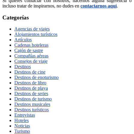
Si quieres contactar con nosotros, hacernos alguna sugerencia o
incluso tratar de inspirarnos, no dudes en
contactarnos aquí
.
Categorías
Agencias de viajes
Alojamientos turísticos
Artículos
Cadenas hoteleras
Cajón de sastre
Compañías aéreas
Consejos de viaje
Destinos
Destinos de cine
Destinos de enoturismo
Destinos de libro
Destinos de playa
Destinos de series
Destinos de turismo
Destinos musicales
Destinos turísticos
Entrevistas
Hoteles
Noticias
Turismo