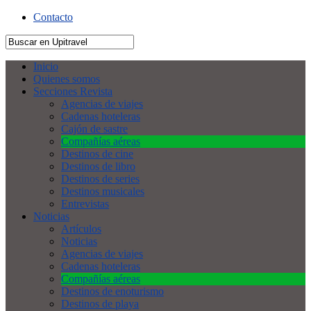
Contacto
Inicio
Quienes somos
Secciones Revista
Agencias de viajes
Cadenas hoteleras
Cajón de sastre
Compañías aéreas
Destinos de cine
Destinos de libro
Destinos de series
Destinos musicales
Entrevistas
Noticias
Artículos
Noticias
Agencias de viajes
Cadenas hoteleras
Compañías aéreas
Destinos de enoturismo
Destinos de playa