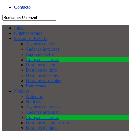
Contacto
Inicio
Quienes somos
Secciones Revista
Agencias de viajes
Cadenas hoteleras
Cajón de sastre
Compañías aéreas
Destinos de cine
Destinos de libro
Destinos de series
Destinos musicales
Entrevistas
Noticias
Artículos
Noticias
Agencias de viajes
Cadenas hoteleras
Compañías aéreas
Destinos de enoturismo
Destinos de playa