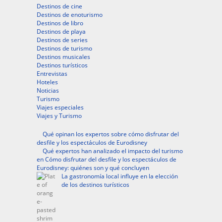
Destinos de cine
Destinos de enoturismo
Destinos de libro
Destinos de playa
Destinos de series
Destinos de turismo
Destinos musicales
Destinos turísticos
Entrevistas
Hoteles
Noticias
Turismo
Viajes especiales
Viajes y Turismo
Qué opinan los expertos sobre cómo disfrutar del
desfile y los espectáculos de Eurodisney
Qué expertos han analizado el impacto del turismo
en Cómo disfrutar del desfile y los espectáculos de
Eurodisney: quiénes son y qué concluyen
La gastronomía local influye en la elección
de los destinos turísticos