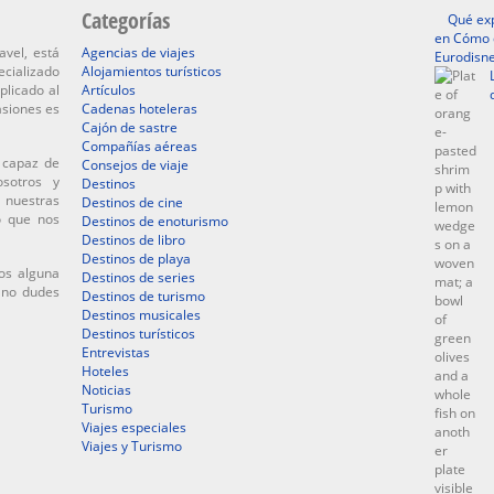
Categorías
Qué exp
en Cómo d
avel, está
Agencias de viajes
Eurodisne
ecializado
Alojamientos turísticos
plicado al
Artículos
asiones es
Cadenas hoteleras
Cajón de sastre
Compañías aéreas
 capaz de
Consejos de viaje
osotros y
Destinos
 nuestras
Destinos de cine
o que nos
Destinos de enoturismo
Destinos de libro
Destinos de playa
os alguna
Destinos de series
, no dudes
Destinos de turismo
Destinos musicales
Destinos turísticos
Entrevistas
Hoteles
Noticias
Turismo
Viajes especiales
Viajes y Turismo