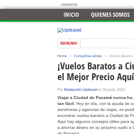
CONTACTO
INICIO
QUIENES SOMOS
DESTACADO:
Home
>
Compañías aéreas
>
¡Vuelos Baratos
¡Vuelos Baratos a C
el Mejor Precio Aquí
Por
Redacción Upitravel
el 16 junio, 2023
Viajar a Ciudad de Panamá nunca ha 
tan fácil
. Hoy en día, con la ayuda de v
aerolíneas y agencias de viajes, es posi
encontrar vuelos baratos a Ciudad de 
Aquí hay algunos consejos útiles para a
a ahorrar dinero en su próximo vuelo a
de Panamá.