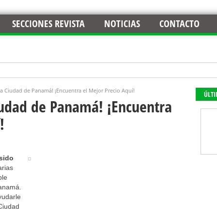
SECCIONES REVISTA
NOTICIAS
CONTACTO
 a Ciudad de Panamá! ¡Encuentra el Mejor Precio Aquí!
ÚLT
iudad de Panamá! ¡Encuentra
!
sido
arias
ble
Panamá.
yudarle
 Ciudad