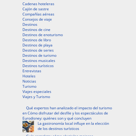
Cadenas hoteleras
Cajón de sastre
Compañías aéreas
Consejos de viaje
Destinos
Destinos de cine
Destinos de enoturismo
Destinos de libro
Destinos de playa
Destinos de series
Destinos de turismo
Destinos musicales
Destinos turísticos
Entrevistas
Hoteles
Noticias
Turismo
Viajes especiales
Viajes y Turismo
Qué expertos han analizado el impacto del turismo
en Cómo disfrutar del desfile y los espectáculos de
Eurodisney: quiénes son y qué concluyen
La gastronomía local influye en la elección
de los destinos turísticos