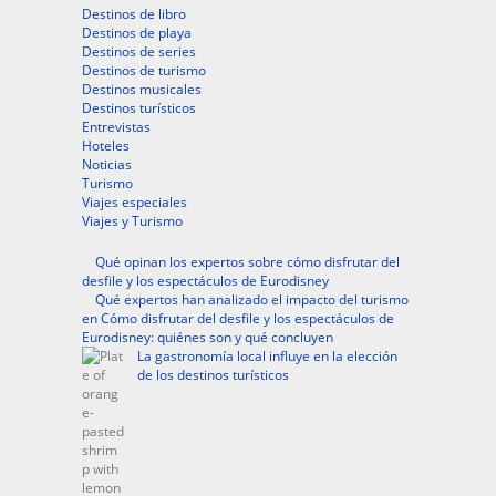
Destinos de libro
Destinos de playa
Destinos de series
Destinos de turismo
Destinos musicales
Destinos turísticos
Entrevistas
Hoteles
Noticias
Turismo
Viajes especiales
Viajes y Turismo
Qué opinan los expertos sobre cómo disfrutar del
desfile y los espectáculos de Eurodisney
Qué expertos han analizado el impacto del turismo
en Cómo disfrutar del desfile y los espectáculos de
Eurodisney: quiénes son y qué concluyen
La gastronomía local influye en la elección
de los destinos turísticos