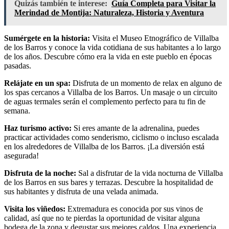
Quizás también te interese:
Guía Completa para Visitar la
Merindad de Montija: Naturaleza, Historia y Aventura
Sumérgete en la historia:
Visita el Museo Etnográfico de Villalba
de los Barros y conoce la vida cotidiana de sus habitantes a lo largo
de los años. Descubre cómo era la vida en este pueblo en épocas
pasadas.
Relájate en un spa:
Disfruta de un momento de relax en alguno de
los spas cercanos a Villalba de los Barros. Un masaje o un circuito
de aguas termales serán el complemento perfecto para tu fin de
semana.
Haz turismo activo:
Si eres amante de la adrenalina, puedes
practicar actividades como senderismo, ciclismo o incluso escalada
en los alrededores de Villalba de los Barros. ¡La diversión está
asegurada!
Disfruta de la noche:
Sal a disfrutar de la vida nocturna de Villalba
de los Barros en sus bares y terrazas. Descubre la hospitalidad de
sus habitantes y disfruta de una velada animada.
Visita los viñedos:
Extremadura es conocida por sus vinos de
calidad, así que no te pierdas la oportunidad de visitar alguna
bodega de la zona y degustar sus mejores caldos. Una experiencia