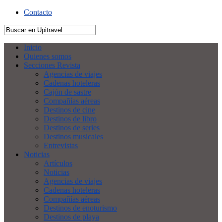
Contacto
Inicio
Quienes somos
Secciones Revista
Agencias de viajes
Cadenas hoteleras
Cajón de sastre
Compañías aéreas
Destinos de cine
Destinos de libro
Destinos de series
Destinos musicales
Entrevistas
Noticias
Artículos
Noticias
Agencias de viajes
Cadenas hoteleras
Compañías aéreas
Destinos de enoturismo
Destinos de playa