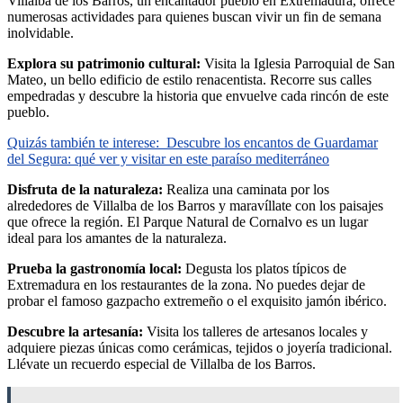
Villalba de los Barros, un encantador pueblo en Extremadura, ofrece
numerosas actividades para quienes buscan vivir un fin de semana
inolvidable.
Explora su patrimonio cultural:
Visita la Iglesia Parroquial de San
Mateo, un bello edificio de estilo renacentista. Recorre sus calles
empedradas y descubre la historia que envuelve cada rincón de este
pueblo.
Quizás también te interese:
Descubre los encantos de Guardamar
del Segura: qué ver y visitar en este paraíso mediterráneo
Disfruta de la naturaleza:
Realiza una caminata por los
alrededores de Villalba de los Barros y maravíllate con los paisajes
que ofrece la región. El Parque Natural de Cornalvo es un lugar
ideal para los amantes de la naturaleza.
Prueba la gastronomía local:
Degusta los platos típicos de
Extremadura en los restaurantes de la zona. No puedes dejar de
probar el famoso gazpacho extremeño o el exquisito jamón ibérico.
Descubre la artesanía:
Visita los talleres de artesanos locales y
adquiere piezas únicas como cerámicas, tejidos o joyería tradicional.
Llévate un recuerdo especial de Villalba de los Barros.