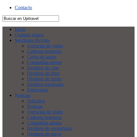
Contacto
Inicio
Quienes somos
Secciones Revista
Agencias de viajes
Cadenas hoteleras
Cajón de sastre
Compañías aéreas
Destinos de cine
Destinos de libro
Destinos de series
Destinos musicales
Entrevistas
Noticias
Artículos
Noticias
Agencias de viajes
Cadenas hoteleras
Compañías aéreas
Destinos de enoturismo
Destinos de playa