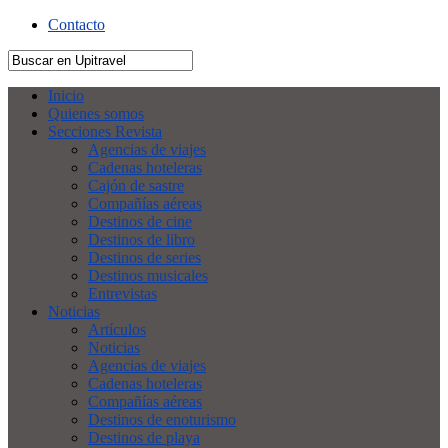
Contacto
Inicio
Quienes somos
Secciones Revista
Agencias de viajes
Cadenas hoteleras
Cajón de sastre
Compañías aéreas
Destinos de cine
Destinos de libro
Destinos de series
Destinos musicales
Entrevistas
Noticias
Artículos
Noticias
Agencias de viajes
Cadenas hoteleras
Compañías aéreas
Destinos de enoturismo
Destinos de playa